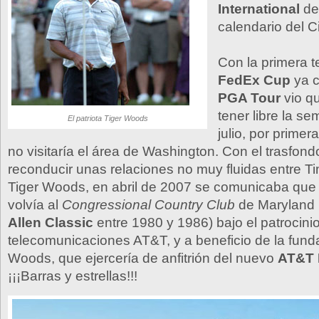
International
de
calendario del Ci
Con la primera 
FedEx Cup
ya c
PGA Tour
vio q
tener libre la s
El patriota Tiger Woods
julio, por prime
no visitaría el área de Washington. Con el trasfond
reconducir unas relaciones no muy fluidas entre T
Tiger Woods, en abril de 2007 se comunicaba que
volvía al
Congressional Country Club
de Maryland 
Allen Classic
entre 1980 y 1986) bajo el patrocini
telecomunicaciones AT&T, y a beneficio de la fund
Woods, que ejercería de anfitrión del nuevo
AT&T 
¡¡¡Barras y estrellas!!!