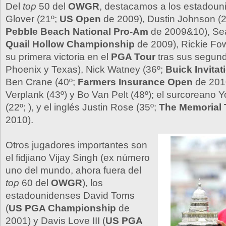
Del
top
50 del
OWGR
, destacamos a los estadou
Glover (21º;
US Open
de 2009), Dustin Johnson (
Pebble Beach National Pro-Am
de 2009&10), Sea
Quail Hollow Championship
de 2009), Rickie Fow
su primera victoria en el
PGA Tour
tras sus segun
Phoenix y Texas), Nick Watney (36º;
Buick Invitat
Ben Crane (40º;
Farmers Insurance Open
de 2010
Verplank (43º) y Bo Van Pelt (48º); el surcoreano
(22º; ), y el inglés Justin Rose (35º;
The Memorial
2010).
Otros jugadores importantes son
el fidjiano Vijay Singh (ex número
uno del mundo, ahora fuera del
top
60 del
OWGR
), los
estadounidenses David Toms
(
US PGA Championship
de
2001) y Davis Love III (
US PGA