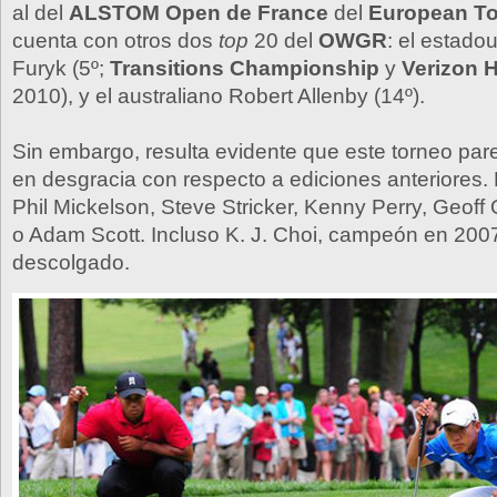
al del
ALSTOM Open de France
del
European To
cuenta con otros dos
top
20 del
OWGR
: el estado
Furyk (5º;
Transitions Championship
y
Verizon H
2010), y el australiano Robert Allenby (14º).
Sin embargo, resulta evidente que este torneo par
en desgracia con respecto a ediciones anteriores. N
Phil Mickelson, Steve Stricker, Kenny Perry, Geoff 
o Adam Scott. Incluso K. J. Choi, campeón en 200
descolgado.