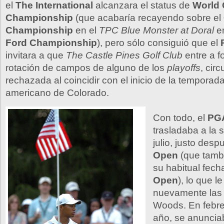
el
The International
alcanzara el status de
World 
Championship
(que acabaría recayendo sobre el
Championship
en el
TPC Blue Monster at Doral
en
Ford Championship
), pero sólo consiguió que el
invitara a que
The Castle Pines Golf Club
entre a f
rotación de campos de alguno de los
playoffs
, cir
rechazada al coincidir con el inicio de la temporada
americano de Colorado.
Con todo, el
PGA
trasladaba a la
julio, justo des
Open
(que tamb
su habitual fech
Open
), lo que l
nuevamente las 
Woods. En febr
año, se anuncia