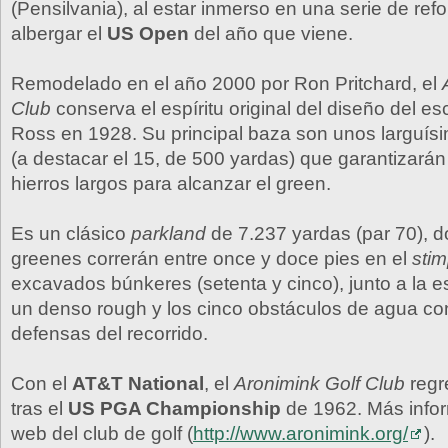
(Pensilvania), al estar inmerso en una serie de re
albergar el
US Open
del año que viene.
Remodelado en el año 2000 por Ron Pritchard, el
Club
conserva el espíritu original del diseño del 
Ross en 1928. Su principal baza son unos larguís
(a destacar el 15, de 500 yardas) que garantizarán
hierros largos para alcanzar el green.
Es un clásico
parkland
de 7.237 yardas (par 70), d
greenes correrán entre once y doce pies en el
sti
excavados búnkeres (setenta y cinco), junto a la 
un denso rough y los cinco obstáculos de agua co
defensas del recorrido.
Con el
AT&T National
, el
Aronimink Golf Club
regr
tras el
US PGA Championship
de 1962. Más infor
web del club de golf (
http://www.aronimink.org/
).