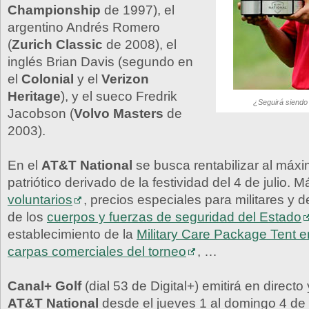
Championship
de 1997), el
argentino Andrés Romero
(
Zurich Classic
de 2008), el
inglés Brian Davis (segundo en
el
Colonial
y el
Verizon
Heritage
), y el sueco Fredrik
¿Seguirá siendo 
Jacobson (
Volvo Masters
de
2003).
En el
AT&T National
se busca rentabilizar al máxi
patriótico derivado de la festividad del 4 de julio. 
voluntarios
, precios especiales para militares y 
de los
cuerpos y fuerzas de seguridad del Estado
establecimiento de la
Military Care Package Tent e
carpas comerciales del torneo
, …
Canal+ Golf
(dial 53 de Digital+) emitirá en directo
AT&T National
desde el jueves 1 al domingo 4 de 