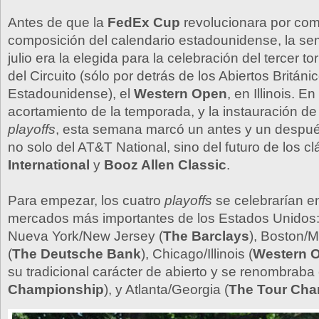
Antes de que la
FedEx Cup
revolucionara por com
composición del calendario estadounidense, la se
julio era la elegida para la celebración del tercer 
del Circuito (sólo por detrás de los Abiertos Británi
Estadounidense), el
Western Open
, en Illinois. E
acortamiento de la temporada, y la instauración de
playoffs
, esta semana marcó un antes y un despué
no solo del AT&T National, sino del futuro de los c
International
y
Booz Allen Classic
.
Para empezar, los cuatro
playoffs
se celebrarían e
mercados más importantes de los Estados Unidos:
Nueva York/New Jersey (
The Barclays
), Boston/
(
The Deutsche Bank
), Chicago/Illinois (
Western 
su tradicional carácter de abierto y se renombrab
Championship
), y Atlanta/Georgia (
The Tour Cha