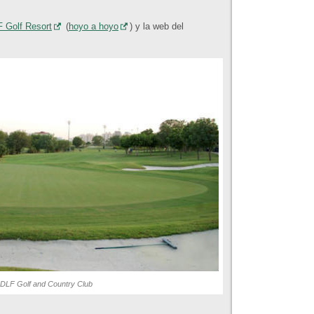
 Golf Resort
(
hoyo a hoyo
) y la web del
 DLF Golf and Country Club