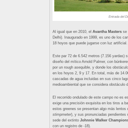
Entrada del D
Al igual que en 2010, el
Avantha Masters
se 
Delhi). Inaugurado en 1999, es uno de los ca
18 hoyos que puede jugarse con luz artificial.
Este par 72 de 6.542 metros (7.156 yardas) si
diseño del mítico Arnold Palmer, con búnkere
por un rough asequible, y donde los obstácu
en los hoyos 2, 9 y 17. En total, más de 14
cascadas de agua incluidas en sus cinco lago
medioambiental que se considera obstáculo d
El recorrido ondulado de este campo no es es
exige una precisión exquisita en los tiros a 
estos greenes se presentan algo más lentos de
stimpmeter
), y sus pronunciadas pendientes 
sede del extinto
Johnnie Walker Champion
con un registro de -18).