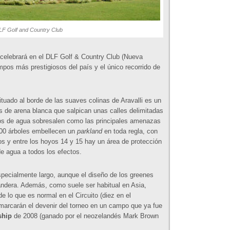
LF Golf and Country Club
celebrará en el DLF Golf & Country Club (Nueva
mpos más prestigiosos del país y el único recorrido de
tuado al borde de las suaves colinas de Aravalli es un
s de arena blanca que salpican unas calles delimitadas
los de agua sobresalen como las principales amenazas
.000 árboles embellecen un
parkland
en toda regla, con
s y entre los hoyos 14 y 15 hay un área de protección
e agua a todos los efectos.
pecialmente largo, aunque el diseño de los greenes
bandera. Además, como suele ser habitual en Asia,
 lo que es normal en el Circuito (diez en el
marcarán el devenir del torneo en un campo que ya fue
ship
de 2008 (ganado por el neozelandés Mark Brown