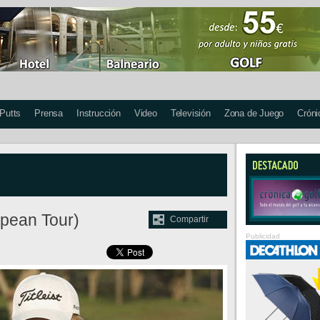
 Putts
Prensa
Instrucción
Video
Televisión
Zona de Juego
Cróni
opean Tour)
Compartir
Publicidad