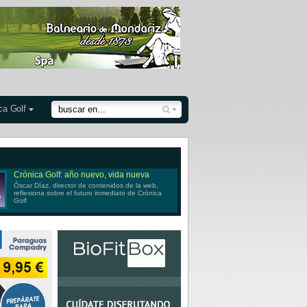
ca Golf
Crónica Golf: año nuevo, vida nueva
Óscar Díaz, director de contenidos de la web,
reflexiona sobre el futuro inmediato de Crónica
Golf