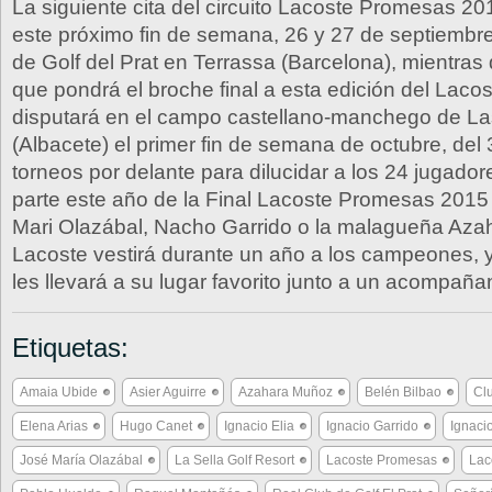
La siguiente cita del circuito Lacoste Promesas 20
este próximo fin de semana, 26 y 27 de septiembre
de Golf del Prat en Terrassa (Barcelona), mientras
que pondrá el broche final a esta edición del Lac
disputará en el campo castellano-manchego de Las
(Albacete) el primer fin de semana de octubre, del 
torneos por delante para dilucidar a los 24 jugado
parte este año de la Final Lacoste Promesas 2015 
Mari Olazábal, Nacho Garrido o la malagueña Aza
Lacoste vestirá durante un año a los campeones
les llevará a su lugar favorito junto a un acompaña
Etiquetas:
Amaia Ubide
Asier Aguirre
Azahara Muñoz
Belén Bilbao
Clu
Elena Arias
Hugo Canet
Ignacio Elia
Ignacio Garrido
Ignaci
José María Olazábal
La Sella Golf Resort
Lacoste Promesas
Lac