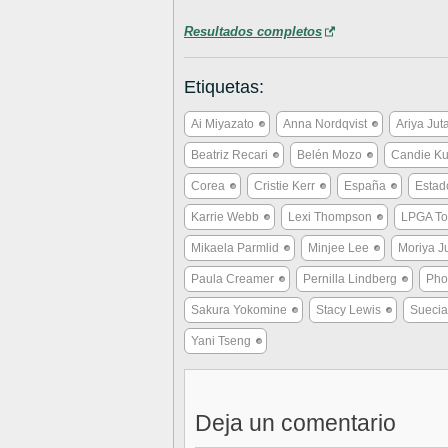
Resultados completos
Etiquetas:
Ai Miyazato
Anna Nordqvist
Ariya Ju
Beatriz Recari
Belén Mozo
Candie K
Corea
Cristie Kerr
España
Estad
Karrie Webb
Lexi Thompson
LPGA To
Mikaela Parmlid
Minjee Lee
Moriya J
Paula Creamer
Pernilla Lindberg
Pho
Sakura Yokomine
Stacy Lewis
Suecia
Yani Tseng
Deja un comentario