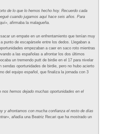
orto de lo que lo hemos hecho hoy. Recuerdo cada
 pegué cuando jugamos aquí hace seis años. Para
quí»
, afirmaba la malagueña.
 sacar un empate en un enfrentamiento que tenían muy
a punto de escapársele entre los dedos. Llegaban a
s oportunidades empezaban a caer en saco roto mientras
levando a las españolas a afrontar los dos últimos
aba un tremendo putt de birdie en el 17 para nivelar
an sendas oportunidades de birdie, pero no hubo acierto
no del equipo español, que finaliza la jornada con 3
o nos hemos dejado muchas oportunidades en el
y y afrontamos con mucha confianza el resto de días
ntrar»
, añadía una Beatriz Recari que ha mostrado un