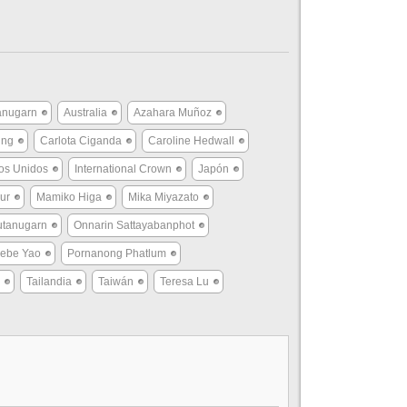
tanugarn
Australia
Azahara Muñoz
ung
Carlota Ciganda
Caroline Hedwall
os Unidos
International Crown
Japón
ur
Mamiko Higa
Mika Miyazato
utanugarn
Onnarin Sattayabanphot
ebe Yao
Pornanong Phatlum
Tailandia
Taiwán
Teresa Lu