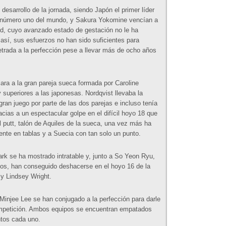
desarrollo de la jornada, siendo Japón el primer líder
exnúmero uno del mundo, y Sakura Yokomine vencían a
id, cuyo avanzado estado de gestación no le ha
 así, sus esfuerzos no han sido suficientes para
trada a la perfección pese a llevar más de ocho años
ra a la gran pareja sueca formada por Caroline
 superiores a las japonesas. Nordqvist llevaba la
gran juego por parte de las dos parejas e incluso tenía
racias a un espectacular golpe en el difícil hoyo 18 que
putt, talón de Aquiles de la sueca, una vez más ha
lmente en tablas y a Suecia con tan solo un punto.
rk se ha mostrado intratable y, junto a So Yeon Ryu,
os, han conseguido deshacerse en el hoyo 16 de la
 y Lindsey Wright.
 Minjee Lee se han conjugado a la perfección para darle
competición. Ambos equipos se encuentran empatados
ntos cada uno.