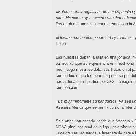
«Estamos muy orgullosas de ser españolas y
país. Ha sido muy especial escuchar el himno
llorar»
, decía una visiblemente emocionada A
«Llevaba mucho tiempo sin oírlo y tenía los 
Belén.
Las nuestras daban la talla en una jornada ini
torneo, aunque su experiencia en match-play
buen juego mostrado daba sus frutos en el p
con un birdie que les permitía ponerse por de
hasta decantar el partido por 3&2, consiguien
competición.
«Es muy importante sumar puntos, ya sea uno
Azahara Muñoz que se perfila como la líder d
Seis años han pasado desde que Azahara y Ca
NCAA (final nacional de la liga universitaria
inmejorables recuerdos la inseparable pareja 