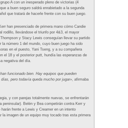
 grupo A con un inesperado pleno de victorias (4
 que a buen seguro saldrá enrabietado a la segunda
ñol que tratará de hacerle frente con su buen juego.
Kerr han presenciado de primera mano cómo Candie
rodillo, llevándose el triunfo por 4&3, el mayor
xi Thompson y Stacy Lewis conseguían llevar su partido
or la número 1 del mundo, cuyo buen juego ha sido
soras en el puesto, Yani Tseng, y a su compañera
 el 18 y el posterior putt, hundía las esperanzas de
a negativa del día.
 han funcionado bien. Hay equipos que pueden
 días, pero todavía queda mucho por jugar»
, afirmaba
gia, y con parejas totalmente nuevas, se enfrentarán
ora peninsular). Belén y Bea competirán contra Kerr y
 harán frente a Lewis y Creamer en un intento
r la imagen de un equipo muy tocado tras esta primera