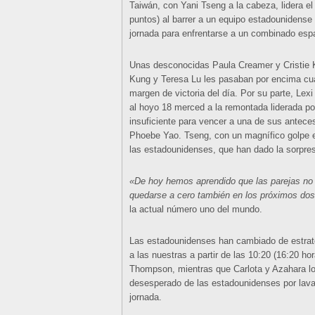
Taiwán, con Yani Tseng a la cabeza, lidera el
puntos) al barrer a un equipo estadounidense
jornada para enfrentarse a un combinado espa
Unas desconocidas Paula Creamer y Cristie 
Kung y Teresa Lu les pasaban por encima cual 
margen de victoria del día. Por su parte, Le
al hoyo 18 merced a la remontada liderada p
insuficiente para vencer a una de sus antece
Phoebe Yao. Tseng, con un magnífico golpe en
las estadounidenses, que han dado la sorpres
«De hoy hemos aprendido que las parejas no
quedarse a cero también en los próximos dos
la actual número uno del mundo.
Las estadounidenses han cambiado de estrate
a las nuestras a partir de las 10:20 (16:20 h
Thompson, mientras que Carlota y Azahara lo
desesperado de las estadounidenses por lava
jornada.