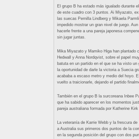
El grupo B ha estado más igualado durante el 
de este cuadro con 3 puntos. Ai Miyazato, 
las suecas Pernilla Lindberg y Mikaela Parml
impedido mostrar un gran nivel de juego. Aun
hacerle frente a una pareja japonesa compene
sin jugar juntas.
Mika Miyazato y Mamiko Higa han plantado ca
Hedwall y Anna Nordqvist, sobre el papel muy
batuta en un partido en el que se ha visto un 
la oportunidad de darle la victoria a Suecia g
acababa a escaso metro y medio del hoyo. El 
vuelto a traicionarle, dejando el partido fina
También en el grupo B la surcoreana Inbee Pa
que ha sabido aparecer en los momentos just
pareja australiana formada por Katherine Kirk
La veteranía de Karrie Webb y la frescura de
a Australia sus primeros dos puntos de la 
en la segunda posición del grupo con dos pu