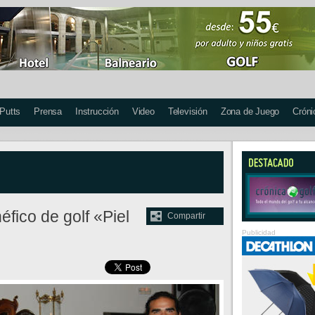
 Putts
Prensa
Instrucción
Video
Televisión
Zona de Juego
Cróni
néfico de golf «Piel
Compartir
Publicidad