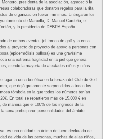
s Montero, presidenta de la asociación, agradeció la
resas colaboradoras que donaron regalos para la rifa
astos de organización fueran mínimos. Entregaron los
Ayuntamiento de Marbella, D. Manuel Cardeña, el
 Fontán, y la presidenta de DEBRA España.
tado de ambos eventos (el torneo de golf y la cena
ados al proyecto de proyecto de apoyo a personas con
iposa (epidermólisis bullosa) es una gravísima
oca una extrema fragilidad en la piel que genera
es, siendo la mayoría de afectados niños y niñas.
o lugar la cena benéfica en la terraza del Club de Golf
Kamra, que dejó gratamente sorprendidos a todos los
famosa tómbola en la que todos los números tenían
20€. En total se repartieron más de 15.000 € en
, de manera que el 100% de los ingresos de la
 la cena participaron personalidades del ámbito
a, es una entidad sin ánimo de lucro declarada de
alidad de vida de las personas, muchas de ellas niños,