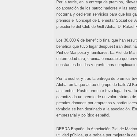
Por la tarde, en la entrega de premios, Nieve
colaboración de los patrocinadores y las emp
nocturna y cedieron servicios para que los g
premios el Concejal de Bienestar Social del 
presidente del Club de Golf Aloha, D. Rafael
Los 30.000 € de beneficio final que han resul
benéfica que tuvo lugar después) irán destin
Piel de Mariposa y familiares. La Piel de Mar
enfermedad rara, crónica e incurable que prov
constantes heridas y gravísimas complicacion
Por la noche, y tras la entrega de premios tuv
Aloha, en la que actuó el grupo de baile Al-
asistentes. Posteriormente tuvo lugar la ya 
garantizado un premio de un valor mínimo de 
premios donados por empresas y particulares
tómbola se han destinado a la asociación. En
empresarial y político español.
DEBRA España, la Asociación Piel de Maripos
utilidad pública, que trabaja por mejorar la c