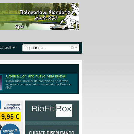
ca Golf
Crónica Golf: año nuevo, vida nueva
Óscar Díaz, director de contenidos de la web,
reflexiona sobre el futuro inmediato de Crónica
Golf