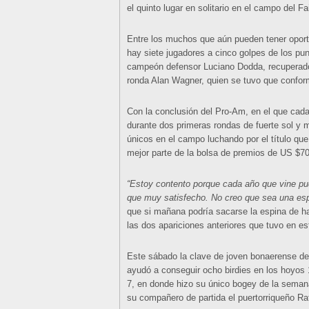
el quinto lugar en solitario en el campo del 
Entre los muchos que aún pueden tener oport
hay siete jugadores a cinco golpes de los pun
campeón defensor Luciano Dodda, recuperado t
ronda Alan Wagner, quien se tuvo que confor
Con la conclusión del Pro-Am, en el que cada
durante dos primeras rondas de fuerte sol y
únicos en el campo luchando por el título qu
mejor parte de la bolsa de premios de US $70
“Estoy contento porque cada año que vine pud
que muy satisfecho. No creo que sea una esp
que si mañana podría sacarse la espina de h
las dos apariciones anteriores que tuvo en e
Este sábado la clave de joven bonaerense de 
ayudó a conseguir ocho birdies en los hoyos 10
7, en donde hizo su único bogey de la sema
su compañero de partida el puertorriqueño R