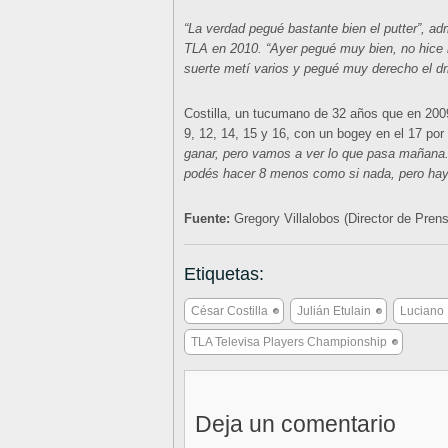
“La verdad pegué bastante bien el putter”, ad
TLA en 2010. “Ayer pegué muy bien, no hice
suerte metí varios y pegué muy derecho el dr
Costilla, un tucumano de 32 años que en 2009 
9, 12, 14, 15 y 16, con un bogey en el 17 po
ganar, pero vamos a ver lo que pasa mañana.
podés hacer 8 menos como si nada, pero hay 
Fuente:
Gregory Villalobos (Director de Pren
Etiquetas:
César Costilla
Julián Etulain
Luciano
TLA Televisa Players Championship
Deja un comentario