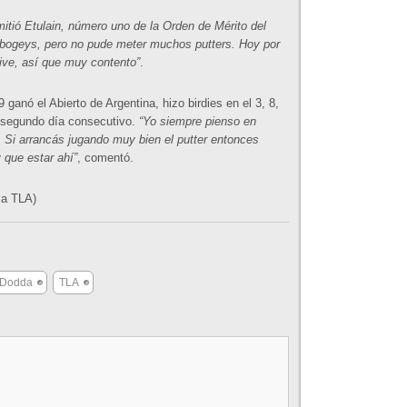
mitió Etulain, número uno de la Orden de Mérito del
 bogeys, pero no pude meter muchos putters. Hoy por
ive, así que muy contento”
.
ganó el Abierto de Argentina, hizo birdies en el 3, 8,
r segundo día consecutivo.
“Yo siempre pienso en
 Si arrancás jugando muy bien el putter entonces
que estar ahí”
, comentó.
sa TLA)
 Dodda
TLA