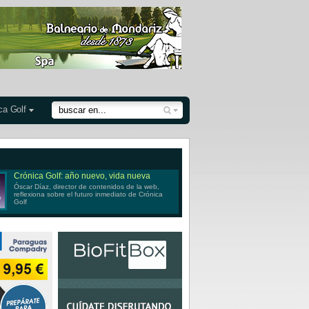
ca Golf
Crónica Golf: año nuevo, vida nueva
Óscar Díaz, director de contenidos de la web,
reflexiona sobre el futuro inmediato de Crónica
Golf