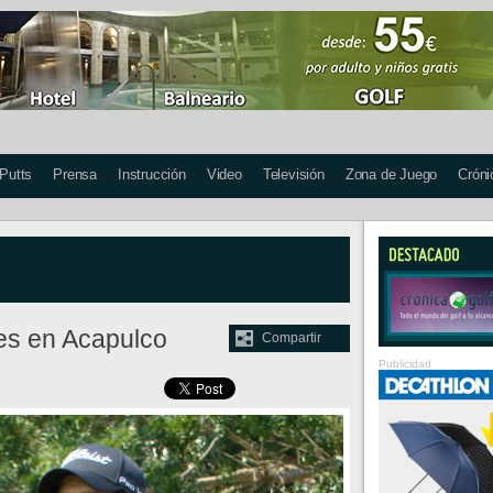
 Putts
Prensa
Instrucción
Video
Televisión
Zona de Juego
Cróni
eres en Acapulco
Compartir
Publicidad