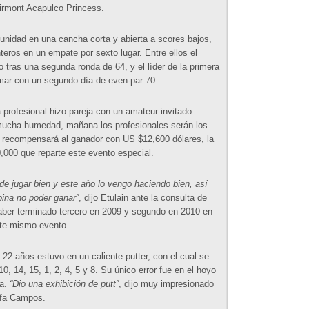
Fairmont Acapulco Princess.
unidad en una cancha corta y abierta a scores bajos,
teros en un empate por sexto lugar. Entre ellos el
ras una segunda ronda de 64, y el líder de la primera
mar con un segundo día de even-par 70.
 profesional hizo pareja con un amateur invitado
 mucha humedad, mañana los profesionales serán los
e recompensará al ganador con US $12,600 dólares, la
,000 que reparte este evento especial.
e jugar bien y este año lo vengo haciendo bien, así
ina no poder ganar”
, dijo Etulain ante la consulta de
aber terminado tercero en 2009 y segundo en 2010 en
ste mismo evento.
22 años estuvo en un caliente putter, con el cual se
, 14, 15, 1, 2, 4, 5 y 8. Su único error fue en el hoyo
na.
“Dio una exhibición de putt”
, dijo muy impresionado
afa Campos.