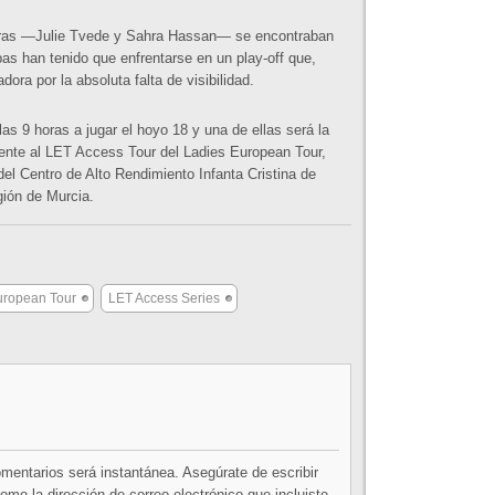
oras —Julie Tvede y Sahra Hassan— se encontraban
s han tenido que enfrentarse en un play-off que,
ora por la absoluta falta de visibilidad.
 9 horas a jugar el hoyo 18 y una de ellas será la
ente al LET Access Tour del Ladies European Tour,
 del Centro de Alto Rendimiento Infanta Cristina de
gión de Murcia.
uropean Tour
LET Access Series
comentarios será instantánea. Asegúrate de escribir
mo la dirección de correo electrónico que incluiste