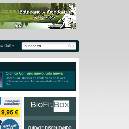
ca Golf
Crónica Golf: año nuevo, vida nueva
Óscar Díaz, director de contenidos de la web,
reflexiona sobre el futuro inmediato de Crónica
Golf