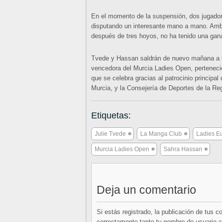
En el momento de la suspensión, dos jugad
disputando un interesante mano a mano. Amba
después de tres hoyos, no ha tenido una ganad
Tvede y Hassan saldrán de nuevo mañana a las
vencedora del Murcia Ladies Open, perteneci
que se celebra gracias al patrocinio principal
Murcia, y la Consejería de Deportes de la Re
Etiquetas:
Julie Tvede
La Manga Club
Ladies E
Murcia Ladies Open
Sahra Hassan
Deja un comentario
Si estás registrado, la publicación de tus 
correctamente tanto tu nombre de usuario co