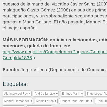
puestos de la mano del vizcaíno Javier Sainz (2007
malagueño Casto Gómez (2008) en sus dos prime
participaciones, y un sobresaliente segundo pues
gracias a Mario Galiano. El año pasado, Manuel Elv
el mejor español.
MÁS INFORMACIÓN: noticias relacionadas, edi
anteriores, galería de fotos, etc
http://www.rfegolf.es/CompetenciaPaginas/Competi
CompId=1836
Fuente:
Jorge Villena (Departamento de Comunic
Etiquetas:
Alejandro del Rey
Andrés Tamayo
Enrique Marín
Íñigo López-Pi
Manuel Hernández
Martín Larrea
Porters Park Golf Club
Reid Tr