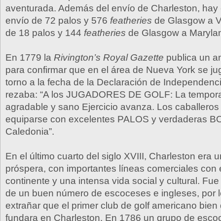
aventurada. Además del envío de Charleston, hay 
envío de 72 palos y 576
featheries
de Glasgow a Vi
de 18 palos y 144
featheries
de Glasgow a Maryla
En 1779 la
Rivington’s Royal Gazette
publica un a
para confirmar que en el área de Nueva York se jug
torno a la fecha de la Declaración de Independenci
rezaba: “A los JUGADORES DE GOLF: La tempora
agradable y sano Ejercicio avanza. Los caballero
equiparse con excelentes PALOS y verdaderas 
Caledonia”.
En el último cuarto del siglo XVIII, Charleston era 
próspera, con importantes líneas comerciales con e
continente y una intensa vida social y cultural. Fue
de un buen número de escoceses e ingleses, por l
extrañar que el primer club de golf americano bi
fundara en Charleston. En 1786 un grupo de esco