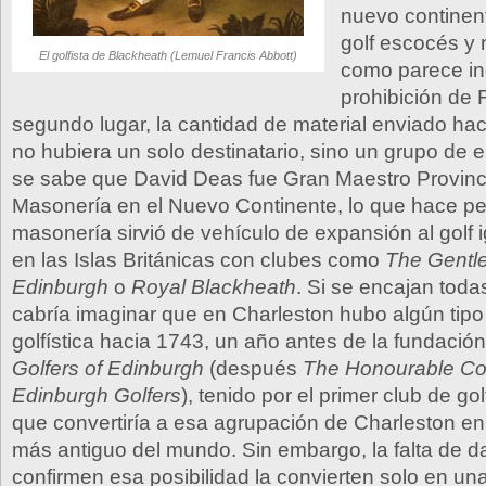
nuevo continent
golf escocés y 
El golfista de Blackheath (Lemuel Francis Abbott)
como parece ind
prohibición de 
segundo lugar, la cantidad de material enviado ha
no hubiera un solo destinatario, sino un grupo de el
se sabe que David Deas fue Gran Maestro Provinci
Masonería en el Nuevo Continente, lo que hace pe
masonería sirvió de vehículo de expansión al golf 
en las Islas Británicas con clubes como
The Gentle
Edinburgh
o
Royal Blackheath
. Si se encajan toda
cabría imaginar que en Charleston hubo algún tip
golfística hacia 1743, un año antes de la fundació
Golfers of Edinburgh
(después
The Honourable C
Edinburgh Golfers
), tenido por el primer club de go
que convertiría a esa agrupación de Charleston en 
más antiguo del mundo. Sin embargo, la falta de d
confirmen esa posibilidad la convierten solo en una