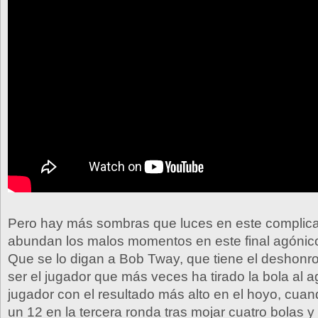
Pero hay más sombras que luces en este complic
abundan los malos momentos en este final agónico
Que se lo digan a Bob Tway, que tiene el deshonros
ser el jugador que más veces ha tirado la bola al ag
jugador con el resultado más alto en el hoyo, cua
un 12 en la tercera ronda tras mojar cuatro bolas y 