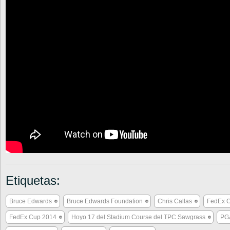
Etiquetas:
Bruce Edwards
Bruce Edwards Foundation
Chris Callas
FedEx 
FedEx Cup 2014
Hoyo 17 del Stadium Course del TPC Sawgrass
PG