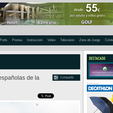
 Putts
Prensa
Instrucción
Video
Televisión
Zona de Juego
Cróni
 españolas de la
Compartir
Publicidad