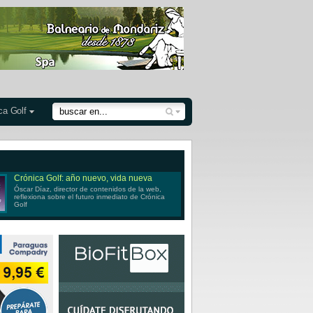
ca Golf
Crónica Golf: año nuevo, vida nueva
Óscar Díaz, director de contenidos de la web,
reflexiona sobre el futuro inmediato de Crónica
Golf