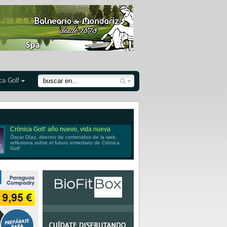
ca Golf
Crónica Golf: año nuevo, vida nueva
Óscar Díaz, director de contenidos de la web,
reflexiona sobre el futuro inmediato de Crónica
Golf