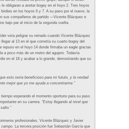
 le obligaran a anotar bogey en el hoyo 2. Tres hoyos
 birdies en los hoyos 6 y 7. A su paso por el nueve, la
con sus compañeros de partido —Vicente Blázquez e
s bajo par al inicio de la segunda vuelta.
íder veía peligrar su reinado cuando Vicente Blázquez
de llegar al 13 en el que cometía su cuarto bogey del
 se repuso en el hoyo 14 donde firmaba un eagle gracias
ola a poco más de un metro del agujero. Todavía
rdie en el 18 y acabar a lo grande, demostrando que su
ue esto sería beneficioso para mi fututo, y la verdad
ente mejor que yo me ayuda a concentrarme.”
o tiempo esperando el momento oportuno para su paso
importante en su carrera.
”Estoy llegando al nivel que
salto.”
 primeros profesionales, Vicente Blázquez y Javier
l campo. La tercera posición fue Sebastián García que