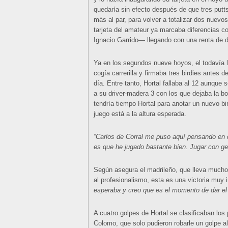
quedaría sin efecto después de que tres putts
más al par, para volver a totalizar dos nuevos
tarjeta del amateur ya marcaba diferencias 
Ignacio Garrido— llegando con una renta de do
Ya en los segundos nueve hoyos, el todavía l
cogía carrerilla y firmaba tres birdies antes 
día. Entre tanto, Hortal fallaba al 12 aunque
a su driver-madera 3 con los que dejaba la b
tendría tiempo Hortal para anotar un nuevo bi
juego está a la altura esperada.
“Carlos de Corral me puso aquí pensando en q
es que he jugado bastante bien. Jugar con g
Según asegura el madrileño, que lleva much
al profesionalismo, esta es una victoria muy 
esperaba y creo que es el momento de dar el 
A cuatro golpes de Hortal se clasificaban los
Colomo, que solo pudieron robarle un golpe a