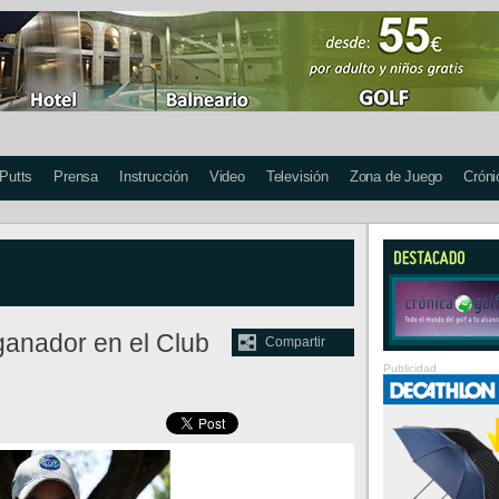
 Putts
Prensa
Instrucción
Video
Televisión
Zona de Juego
Cróni
 ganador en el Club
Compartir
Publicidad