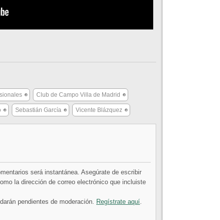
esionales
Club de Campo Villa de Madrid
o
Sebastián García
Vicente Blázquez
comentarios será instantánea. Asegúrate de escribir
mo la dirección de correo electrónico que incluiste
uedarán pendientes de moderación.
Regístrate aquí
.