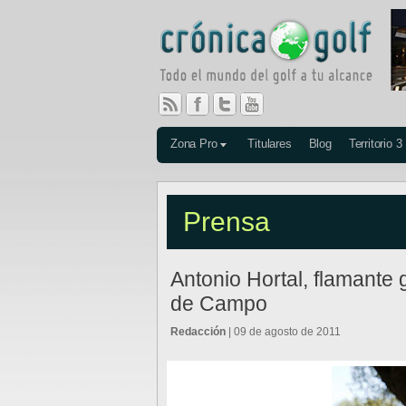
Zona Pro
Titulares
Blog
Territorio 3
Prensa
Antonio Hortal, flamante
de Campo
Redacción
| 09 de agosto de 2011