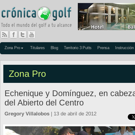
Zona Pro
Titulares
Blog
Territorio 3 Putts
Prensa
Instrucción
Zona Pro
Echenique y Domínguez, en cabez
del Abierto del Centro
Gregory Villalobos
| 13 de abril de 2012