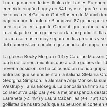
Luna, ganadora de tres títulos del Ladies Europea
cometido ningún bogey en 54 hoyos e igualó su me
histórica en el Golfpark Gut Häusern de Munich t
bajo par por delante de Blomqvist, 67 golpes por te
consecutivo, y Lagoutte-Clement, que acabó al pa
la ventaja de cinco golpes con la que partió el día a
italiana se mostró muy segura en los greenes y se
del numerosísimo público que acudió al campo mu
La galesa Becky Morgan (-13) y Caroline Masson (-
top 5 del torneo, mientras que a ocho golpes del li
novena posición, se ha colocado un nutrido grupo
entre las que se encuentran la italiana Stefania Cro
Georgina Simpson, la alemana Anja Monke, la sue
Westrup y Tania Elósegui. La donostiarra firmó su t
consecutiva bajo par y es la mejor española dest
Larrañeta (-2, 49ª) y Laura Cabanillas (+4, 76ª) son
golfistas de nustro país que superaron el corte en 