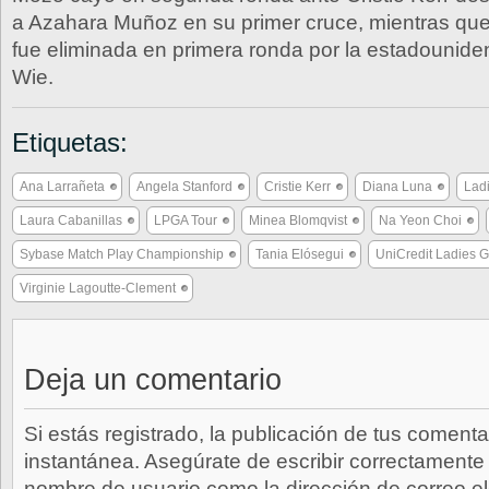
a Azahara Muñoz en su primer cruce, mientras que
fue eliminada en primera ronda por la estadounide
Wie.
Etiquetas:
Ana Larrañeta
Angela Stanford
Cristie Kerr
Diana Luna
Lad
Laura Cabanillas
LPGA Tour
Minea Blomqvist
Na Yeon Choi
Sybase Match Play Championship
Tania Elósegui
UniCredit Ladies
Virginie Lagoutte-Clement
Deja un comentario
Si estás registrado, la publicación de tus comenta
instantánea. Asegúrate de escribir correctamente 
nombre de usuario como la dirección de correo e