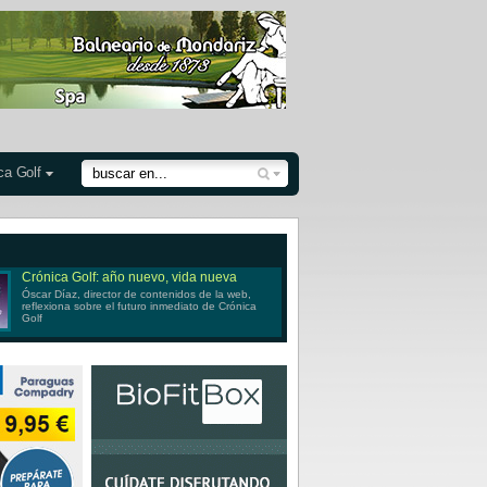
ca Golf
Crónica Golf: año nuevo, vida nueva
Óscar Díaz, director de contenidos de la web,
reflexiona sobre el futuro inmediato de Crónica
Golf