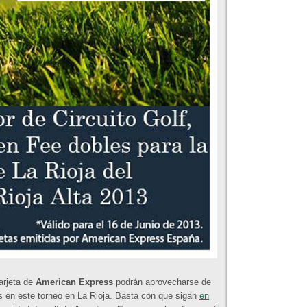
arjeta de
American Express
podrán aprovecharse de
is en este torneo en La Rioja. Basta con que sigan
en