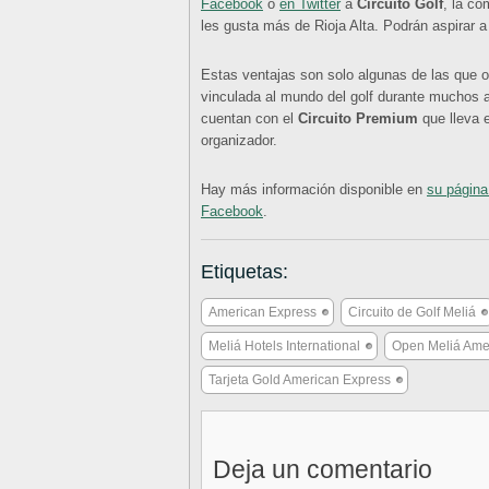
Facebook
o
en Twitter
a
Circuito Golf
, la co
les gusta más de Rioja Alta. Podrán aspirar 
Estas ventajas son solo algunas de las que o
vinculada al mundo del golf durante muchos
cuentan con el
Circuito Premium
que lleva e
organizador.
Hay más información disponible en
su págin
Facebook
.
Etiquetas:
American Express
Circuito de Golf Meliá
Meliá Hotels International
Open Meliá Ame
Tarjeta Gold American Express
Deja un comentario