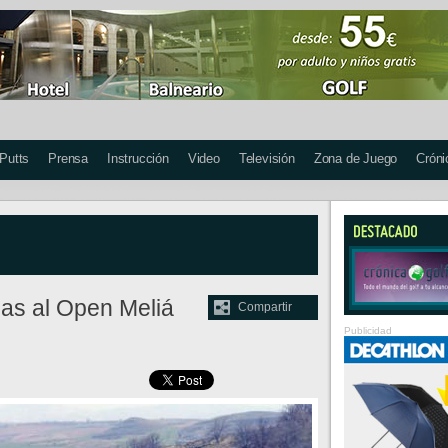
 Putts
Prensa
Instrucción
Video
Televisión
Zona de Juego
Cróni
ias al Open Meliá
Compartir
Publicidad