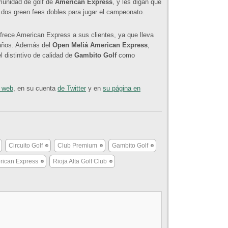
munidad de golf de
American Express
, y les digan qué
a dos green fees dobles para jugar el campeonato.
frece American Express a sus clientes, ya que lleva
 años. Además del
Open Meliá American Express
,
l distintivo de calidad de
Gambito Golf
como
a web
, en su cuenta
de Twitter
y en
su página en
Circuito Golf
Club Premium
Gambito Golf
rican Express
Rioja Alta Golf Club