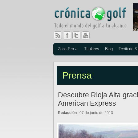
Zona Pro
Titulares
Blog
Territorio 3
Prensa
Descubre Rioja Alta grac
American Express
Redacción
| 07 de junio de 2013