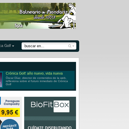
ca Golf
Crónica Golf: año nuevo, vida nueva
Óscar Díaz, director de contenidos de la web,
reflexiona sobre el futuro inmediato de Crónica
Golf