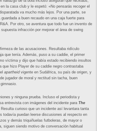
l hallazgo de la bola incluso aseguran que Nicklaus,
en la casa club y le espetó: «No pensarás recoger el
disparatada va mucho más lejos. Por una parte, se
á guardada a buen recaudo en una caja fuerte para
 R&A. Por otro, se aventura que todo fue un invento de
 supuesta infracción por mejorar el área de swing
firmeza de las acusaciones. Resultaba ridículo
aja que tenía. Además, puso a su caddie, el primer
mo víctima y dijo que había estado recibiendo insultos
a que hizo Player de su caddie negro contrastaba
del
apartheid
vigente en Sudáfrica, su país de origen, y
de jugador de moral y rectitud sin tacha, buen
 gimnasio.
niones y ninguna prueba. Incluso el periodista y
nsa entrevista con imágenes del incidente para
The
Resulta curioso que un incidente así levantara tanta
 todavía puedan leerse discusiones al respecto en
nazos y demás triquiñuelas futboleras, de mayor o
a, siguen siendo motivo de conversación habitual