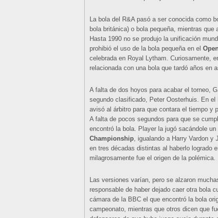
La bola del R&A pasó a ser conocida como bo
bola británica) o bola pequeña, mientras que
Hasta 1990 no se produjo la unificación mund
prohibió el uso de la bola pequeña en el
Open
celebrada en Royal Lytham. Curiosamente, e
relacionada con una bola que tardó años en a
A falta de dos hoyos para acabar el torneo, G
segundo clasificado, Peter Oosterhuis. En e
avisó al árbitro para que contara el tiempo y
A falta de pocos segundos para que se cumpli
encontró la bola. Player la jugó sacándole u
Championship
, igualando a Harry Vardon y
en tres décadas distintas al haberlo logrado
milagrosamente fue el origen de la polémica.
Las versiones varían, pero se alzaron much
responsable de haber dejado caer otra bola c
cámara de la BBC el que encontró la bola or
campeonato, mientras que otros dicen que fu