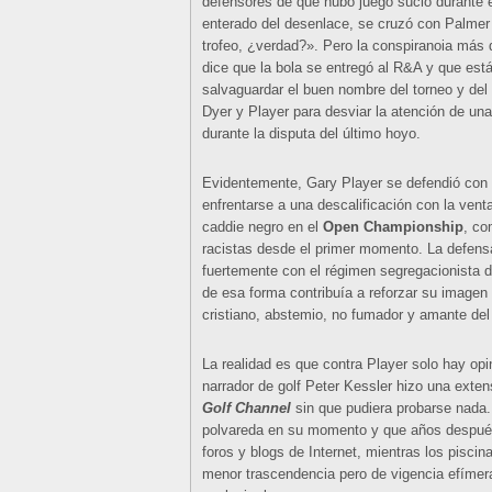
defensores de que hubo juego sucio durante e
enterado del desenlace, se cruzó con Palmer 
trofeo, ¿verdad?». Pero la conspiranoia más 
dice que la bola se entregó al R&A y que est
salvaguardar el buen nombre del torneo y del
Dyer y Player para desviar la atención de una
durante la disputa del último hoyo.
Evidentemente, Gary Player se defendió con 
enfrentarse a una descalificación con la vent
caddie negro en el
Open Championship
, co
racistas desde el primer momento. La defens
fuertemente con el régimen segregacionista 
de esa forma contribuía a reforzar su imagen 
cristiano, abstemio, no fumador y amante del
La realidad es que contra Player solo hay opi
narrador de golf Peter Kessler hizo una exte
Golf Channel
sin que pudiera probarse nada. 
polvareda en su momento y que años después
foros y blogs de Internet, mientras los pisci
menor trascendencia pero de vigencia efímer