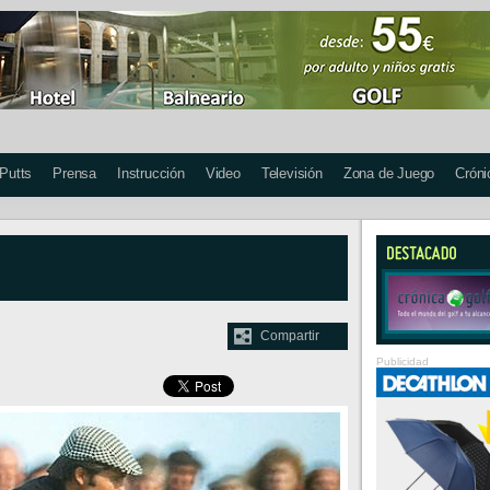
 Putts
Prensa
Instrucción
Video
Televisión
Zona de Juego
Cróni
Compartir
Publicidad