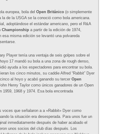
la europea, bola del
Open Británico
(o simplemente
 a la de la USGA se la conoció como bola americana.
ial, adoptándose el estándar americano, pero el R&A
 Championship
a partir de la edición de 1974,
n esa misma edición se levantó una polvareda
sentarse.
ary Player tenía una ventaja de seis golpes sobre el
l hoyo 17 mandó su bola a una zona de rough denso,
 pidió ayuda a los espectadores para encontrar su bola.
eran los cinco minutos, su caddie Alfred “Rabbit” Dyer
n cinco al hoyo y acabó ganando su tercer
Open
 John Henry Taylor como únicos ganadores de un Open
 en 1959, 1968 y 1974. Esa bola encontrada
as voces que señalaron a a «Rabbit» Dyer como
uando la situación era desesperada. Para unos fue un
iginal inmediatamente después de haber acabado el
eron unos socios del club días después. Los