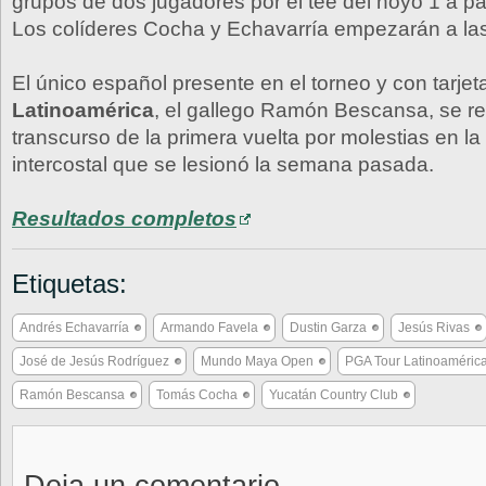
grupos de dos jugadores por el tee del hoyo 1 a par
Los colíderes Cocha y Echavarría empezarán a las
El único español presente en el torneo y con tarjet
Latinoamérica
, el gallego Ramón Bescansa, se ret
transcurso de la primera vuelta por molestias en l
intercostal que se lesionó la semana pasada.
Resultados completos
Etiquetas:
Andrés Echavarría
Armando Favela
Dustin Garza
Jesús Rivas
José de Jesús Rodríguez
Mundo Maya Open
PGA Tour Latinoaméric
Ramón Bescansa
Tomás Cocha
Yucatán Country Club