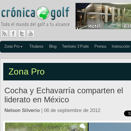
Zona Pro
Titulares
Blog
Territorio 3 Putts
Prensa
Instrucción
Zona Pro
Cocha y Echavarría comparten el
liderato en México
Nelson Silverio
| 06 de septiembre de 2012