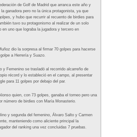
ederación de Golf de Madrid que arranca este año y
la ganadora pero no la única protagonista, ya que
lpes, y hubo que recurrir al recuento de birdies para
ambién tuvo su protagonismo al realizar de un solo
 en uno que lograba la jugadora y tercero en
uñoz dio la sorpresa al firmar 70 golpes para hacerse
 golpe a Herrería y Suazo.
o y Femenino se trasladó al recorrido alcarreño de
pio récord y lo estableció en el campo, al presentar
gle para 11 golpes por debajo del par.
onso quien, con 73 golpes, ganaba el torneo pero una
or número de birdies con María Monasterio.
culino y segunda del femenino, Álvaro Salto y Carmen
te, manteniendo como aliciente principal la
jugador del ranking una vez concluidas 7 pruebas.