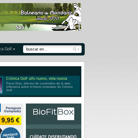
ca Golf
Crónica Golf: año nuevo, vida nueva
Óscar Díaz, director de contenidos de la web,
reflexiona sobre el futuro inmediato de Crónica
Golf