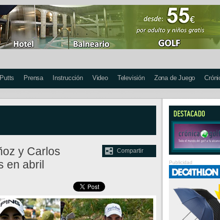
 Putts
Prensa
Instrucción
Video
Televisión
Zona de Juego
Cróni
oz y Carlos
Compartir
 en abril
Publicidad