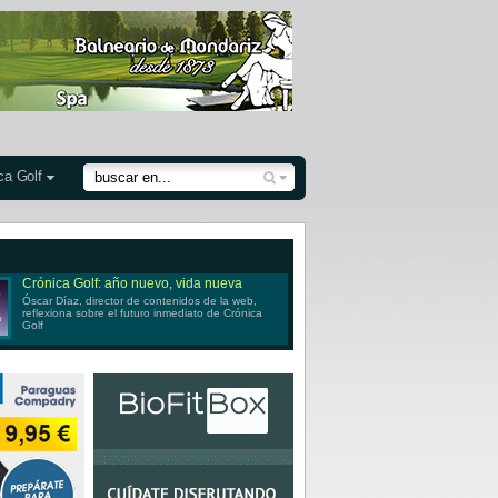
ca Golf
Crónica Golf: año nuevo, vida nueva
Óscar Díaz, director de contenidos de la web,
reflexiona sobre el futuro inmediato de Crónica
Golf