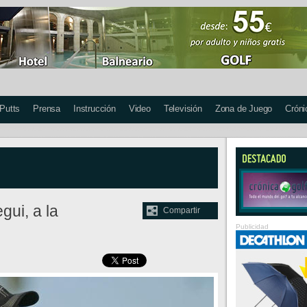
 Putts
Prensa
Instrucción
Video
Televisión
Zona de Juego
Cróni
gui, a la
Compartir
Publicidad