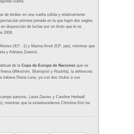
segunda vuelta.
 de birdies en una vuelta sólida y relativamente
pectacular primera jornada en la que logró dos eagles
 en disposición de luchar por un título que le es
e 2009.
onso (41ª, -1) y Marina Arruti (53ª, par), mientras que
ñeta y Adriana Zwanck.
abitual de la
Copa de Europa de Naciones
que se
 finesa (Wikstrom, Blomqvist y Ruutrila), la defensora
la italiana Diana Luna, ya con dos títulos a sus
l campo parisino, Laura Davies y Caroline Hedwall
e), mientras que la estadounidense Christina Kim ha