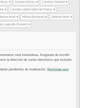
 Mozo
Carmen Alonso
Caroline Hedwall
ila
Lacoste Ladies Open de France
Marina Arruti
Minea Blomqvist
Stefanie Michl
nie Lagoutte-Clement
comentarios será instantánea. Asegúrate de escribir
mo la dirección de correo electrónico que incluiste
uedarán pendientes de moderación.
Regístrate aquí
.