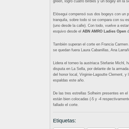
green, logró cuatro birdies y un bogey en la 
Elósegui compensó sus dos bogeys con un par
tranquila, sobre todo si se compara con su es
(uno desde la calle). Con todo, vuelve a estar
esquivo desde el
ABN AMRO Ladies Open
d
También superan el corte en Francia Carmen Al
se quedan fuera Laura Cabanillas, Ana Larra
Lidera el torneo la austriaca Stefanie Michl, h
disputa en La Sella, por delante de la armada
del honor local, Virginie-Lagoutte Clement, y 
espaldas este año.
De las tres estrellas Solheim presentes en e
están bien colocadas (-5 y -4 respectivament
fallado el corte.
Etiquetas: