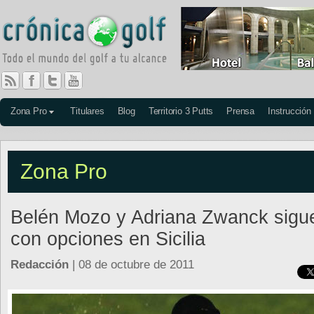
Zona Pro
Titulares
Blog
Territorio 3 Putts
Prensa
Instrucción
Zona Pro
Belén Mozo y Adriana Zwanck sigu
con opciones en Sicilia
Redacción
| 08 de octubre de 2011