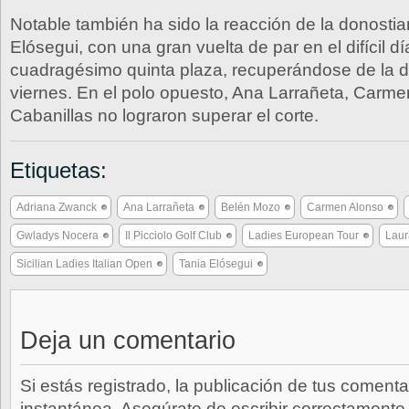
Notable también ha sido la reacción de la donostia
Elósegui, con una gran vuelta de par en el difícil d
cuadragésimo quinta plaza, recuperándose de la d
viernes. En el polo opuesto, Ana Larrañeta, Carme
Cabanillas no lograron superar el corte.
Etiquetas:
Adriana Zwanck
Ana Larrañeta
Belén Mozo
Carmen Alonso
Gwladys Nocera
Il Picciolo Golf Club
Ladies European Tour
Laur
Sicilian Ladies Italian Open
Tania Elósegui
Deja un comentario
Si estás registrado, la publicación de tus comenta
instantánea. Asegúrate de escribir correctamente 