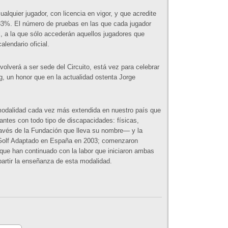
cualquier jugador, con licencia en vigor, y que acredite
 33%. El número de pruebas en las que cada jugador
al, a la que sólo accederán aquellos jugadores que
lendario oficial.
olverá a ser sede del Circuito, está vez para celebrar
ng, un honor que en la actualidad ostenta Jorge
modalidad cada vez más extendida en nuestro país que
antes con todo tipo de discapacidades: físicas,
ravés de la Fundación que lleva su nombre— y la
l Golf Adaptado en España en 2003; comenzaron
que han continuado con la labor que iniciaron ambas
artir la enseñanza de esta modalidad.