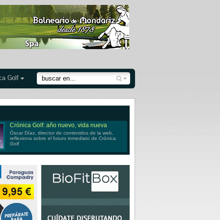
ca Golf
Crónica Golf: año nuevo, vida nueva
Óscar Díaz, director de contenidos de la web,
reflexiona sobre el futuro inmediato de Crónica
Golf