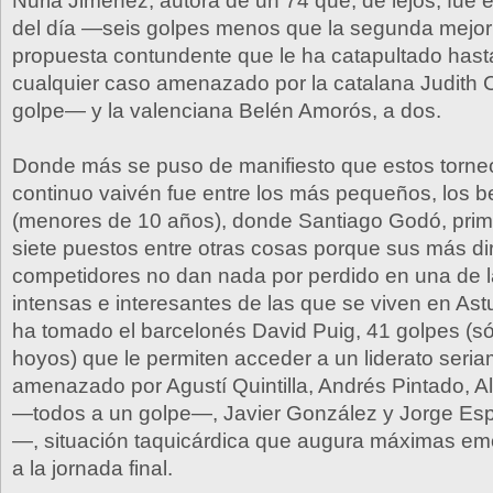
Nuria Jiménez, autora de un 74 que, de lejos, fue e
del día —seis golpes menos que la segunda mejor
propuesta contundente que le ha catapultado hasta
cualquier caso amenazado por la catalana Judith
golpe— y la valenciana Belén Amorós, a dos.
Donde más se puso de manifiesto que estos torne
continuo vaivén fue entre los más pequeños, los 
(menores de 10 años), donde Santiago Godó, prime
siete puestos entre otras cosas porque sus más di
competidores no dan nada por perdido en una de 
intensas e interesantes de las que se viven en Astur
ha tomado el barcelonés David Puig, 41 golpes (só
hoyos) que le permiten acceder a un liderato seri
amenazado por Agustí Quintilla, Andrés Pintado, A
—todos a un golpe—, Javier González y Jorge Es
—, situación taquicárdica que augura máximas em
a la jornada final.