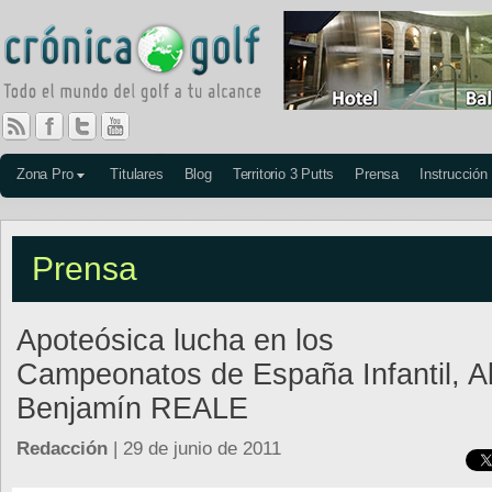
Zona Pro
Titulares
Blog
Territorio 3 Putts
Prensa
Instrucción
Prensa
Apoteósica lucha en los
Campeonatos de España Infantil, Al
Benjamín REALE
Redacción
| 29 de junio de 2011