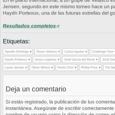
En el plano internacional, a un golpe de Velasco 
Jensen, segundo en este mismo torneo hace un pa
Haydn Porteous, una de las futuras estrellas del go
Resultados completos
Etiquetas:
Agustín Domingo
Álvaro Velasco
Carlos Aguilar
Challenge Tour
Haydn Porteous
Jesús Legarrea
Jordi García del Moral
Jordi Gar
Lasse Jensen
Oliver Wilson
Pedro Oriol
Phillip Price
The Ba
Deja un comentario
Si estás registrado, la publicación de tus comenta
instantánea. Asegúrate de escribir correctamente 
nombre de usuario como la dirección de correo e