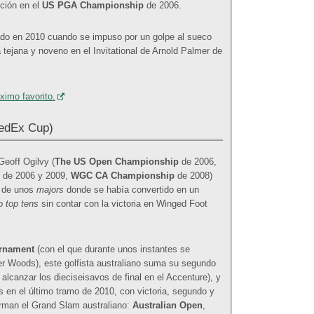
ición en el
US PGA Championship
de 2006.
grado en 2010 cuando se impuso por un golpe al sueco
 tejana y noveno en el Invitational de Arnold Palmer de
ximo favorito.
FedEx Cup)
eoff Ogilvy (
The US Open Championship
de 2006,
de 2006 y 2009,
WGC CA Championship
de 2008)
al de unos
majors
donde se había convertido en un
co
top tens
sin contar con la victoria en Winged Foot
urnament
(con el que durante unos instantes se
er Woods), este golfista australiano suma su segundo
 alcanzar los dieciseisavos de final en el Accenture), y
 en el último tramo de 2010, con victoria, segundo y
orman el Grand Slam australiano:
Australian Open
,