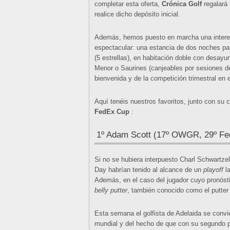
completar esta oferta,
Crónica Golf
regalará 
realice dicho depósito inicial.
Además, hemos puesto en marcha una interes
espectacular: una estancia de dos noches par
(5 estrellas), en habitación doble con desayu
Menor o Saurines (canjeables por sesiones de
bienvenida y de la competición trimestral en 
Aquí tenéis nuestros favoritos, junto con su c
FedEx Cup
:
1º Adam Scott (17º OWGR, 29º F
Si no se hubiera interpuesto Charl Schwartz
Day habrían tenido al alcance de un
playoff
l
Además, en el caso del jugador cuyo pronósti
belly putter
, también conocido como el putter
Esta semana el golfista de Adelaida se convie
mundial y del hecho de que con su segundo p