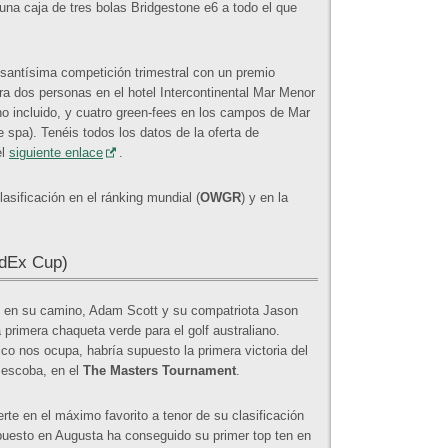
una caja de tres bolas Bridgestone e6 a todo el que
antísima competición trimestral con un premio
a dos personas en el hotel Intercontinental Mar Menor
no incluido, y cuatro green-fees en los campos de Mar
 spa). Tenéis todos los datos de la oferta de
el
siguiente enlace
.
lasificación en el ránking mundial (
OWGR
) y en la
edEx Cup)
el en su camino, Adam Scott y su compatriota Jason
a primera chaqueta verde para el golf australiano.
co nos ocupa, habría supuesto la primera victoria del
 escoba, en el
The Masters Tournament
.
rte en el máximo favorito a tenor de su clasificación
uesto en Augusta ha conseguido su primer top ten en