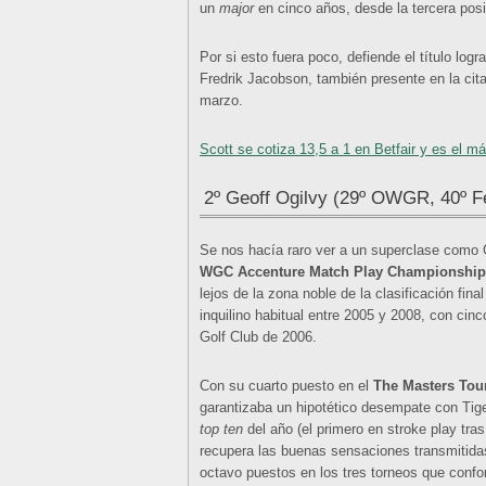
un
major
en cinco años, desde la tercera pos
Por si esto fuera poco, defiende el título lo
Fredrik Jacobson, también presente en la cita
marzo.
Scott se cotiza 13,5 a 1 en Betfair y es el má
2º Geoff Ogilvy (29º OWGR, 40º 
Se nos hacía raro ver a un superclase como G
WGC Accenture Match Play Championship
lejos de la zona noble de la clasificación fin
inquilino habitual entre 2005 y 2008, con cin
Golf Club de 2006.
Con su cuarto puesto en el
The Masters To
garantizaba un hipotético desempate con Tig
top ten
del año (el primero en stroke play tras
recupera las buenas sensaciones transmitidas
octavo puestos en los tres torneos que conf