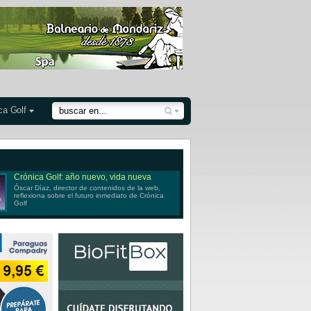
ca Golf
Crónica Golf: año nuevo, vida nueva
Óscar Díaz, director de contenidos de la web,
reflexiona sobre el futuro inmediato de Crónica
Golf