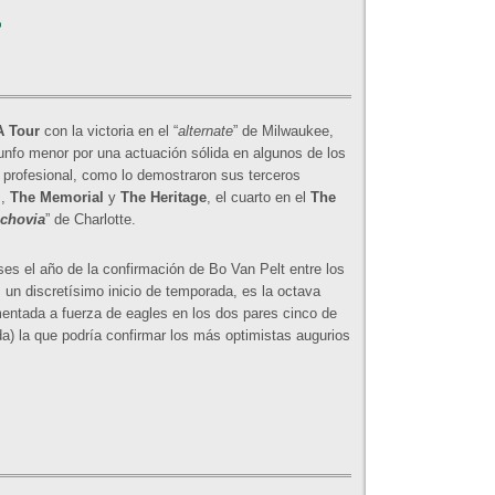
 Tour
con la victoria en el “
alternate
” de Milwaukee,
nfo menor por una actuación sólida en algunos de los
o profesional, como lo demostraron sus terceros
l
,
The Memorial
y
The Heritage
, el cuarto en el
The
chovia
” de Charlotte.
s el año de la confirmación de Bo Van Pelt entre los
as un discretísimo inicio de temporada, es la octava
mentada a fuerza de eagles en los dos pares cinco de
a) la que podría confirmar los más optimistas augurios