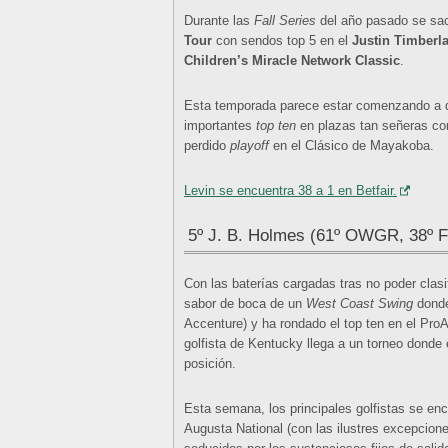
Durante las
Fall Series
del año pasado se sac
Tour
con sendos top 5 en el
Justin Timberla
Children’s Miracle Network Classic
.
Esta temporada parece estar comenzando a di
importantes
top ten
en plazas tan señeras co
perdido
playoff
en el Clásico de Mayakoba.
Levin se encuentra 38 a 1 en Betfair.
5º J. B. Holmes (61º OWGR, 38º 
Con las baterías cargadas tras no poder clasi
sabor de boca de un
West Coast Swing
donde
Accenture) y ha rondado el top ten en el Pro
golfista de Kentucky llega a un torneo donde
posición.
Esta semana, los principales golfistas se e
Augusta National (con las ilustres excepcion