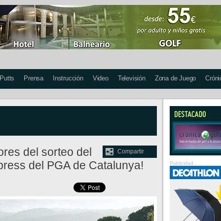
 Putts
Prensa
Instrucción
Video
Televisión
Zona de Juego
Cróni
res del sorteo del
Compartir
ress del PGA de Catalunya!
Publicidad