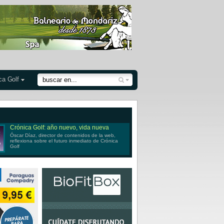
ca Golf
Crónica Golf: año nuevo, vida nueva
Óscar Díaz, director de contenidos de la web,
reflexiona sobre el futuro inmediato de Crónica
Golf