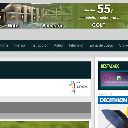
 Putts
Prensa
Instrucción
Video
Televisión
Zona de Juego
Cróni
Publicidad