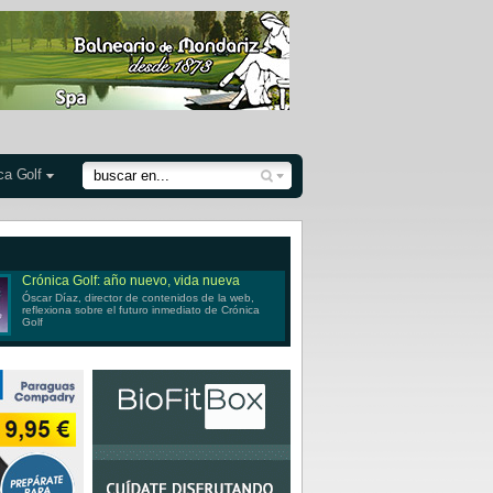
ca Golf
Crónica Golf: año nuevo, vida nueva
Óscar Díaz, director de contenidos de la web,
reflexiona sobre el futuro inmediato de Crónica
Golf