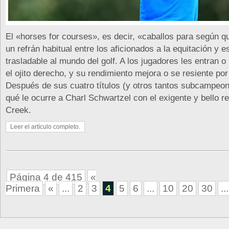
El «horses for courses», es decir, «caballos para según q
un refrán habitual entre los aficionados a la equitación y e
trasladable al mundo del golf. A los jugadores les entran 
el ojito derecho, y su rendimiento mejora o se resiente por
Después de sus cuatro títulos (y otros tantos subcampeon
qué le ocurre a Charl Schwartzel con el exigente y bello r
Creek.
Leer el artículo completo.
Página 4 de 415
«
Primera
«
...
2
3
4
5
6
...
10
20
30
...