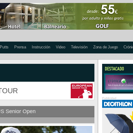
 Putts
Prensa
Instrucción
Video
Televisión
Zona de Juego
Cróni
TOUR
Publicidad
 US Senior Open