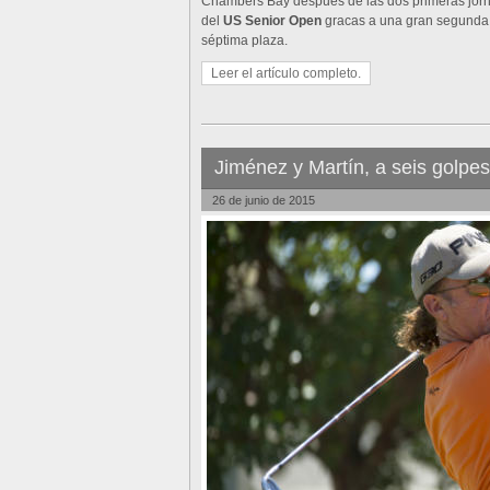
Chambers Bay después de las dos primeras jorna
del
US Senior Open
gracas a una gran segunda v
séptima plaza.
Leer el artículo completo.
Jiménez y Martín, a seis golpe
26 de junio de 2015