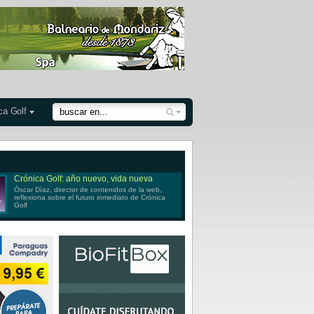
ca Golf
Crónica Golf: año nuevo, vida nueva
Óscar Díaz, director de contenidos de la web,
reflexiona sobre el futuro inmediato de Crónica
Golf