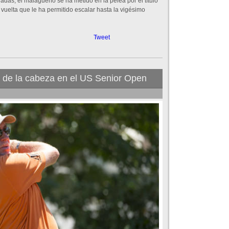
das, el malagueño se ha metido en la pelea por el título
uelta que le ha permitido escalar hasta la vigésimo
Tweet
s de la cabeza en el US Senior Open