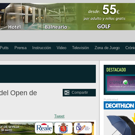
 Putts
Prensa
Instrucción
Video
Televisión
Zona de Juego
Cróni
 del Open de
Compartir
Publicidad
Tweet