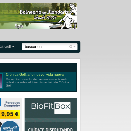
ca Golf
Crónica Golf: año nuevo, vida nueva
Óscar Díaz, director de contenidos de la web,
reflexiona sobre el futuro inmediato de Crónica
Golf