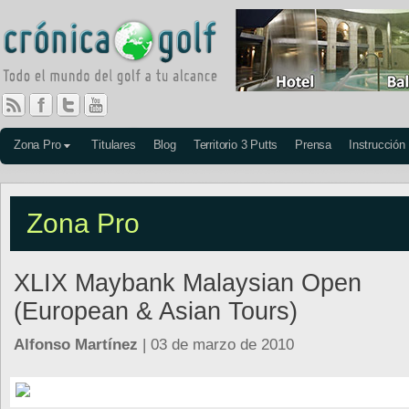
Zona Pro
Titulares
Blog
Territorio 3 Putts
Prensa
Instrucción
Zona Pro
XLIX Maybank Malaysian Open
(European & Asian Tours)
Alfonso Martínez
| 03 de marzo de 2010