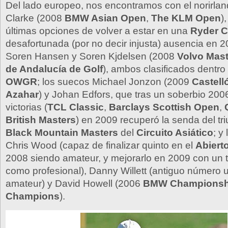
Del lado europeo, nos encontramos con el norirla
Clarke (2008
BMW Asian Open
,
The KLM Open
)
últimas opciones de volver a estar en una
Ryder 
desafortunada (por no decir injusta) ausencia en 
Soren Hansen y Soren Kjdelsen (2008
Volvo Mast
de Andalucía de Golf
), ambos clasificados dentro 
OWGR
; los suecos Michael Jonzon (2009
Castell
Azahar
) y Johan Edfors, que tras un soberbio 200
victorias (
TCL Classic
,
Barclays Scottish Open
,
British Masters
) en 2009 recuperó la senda del tri
Black Mountain Masters
del
Circuito Asiático
; y
Chris Wood (capaz de finalizar quinto en el
Abierto
2008 siendo amateur, y mejorarlo en 2009 con un t
como profesional), Danny Willett (antiguo número
amateur) y David Howell (2006
BMW Championsh
Champions
).