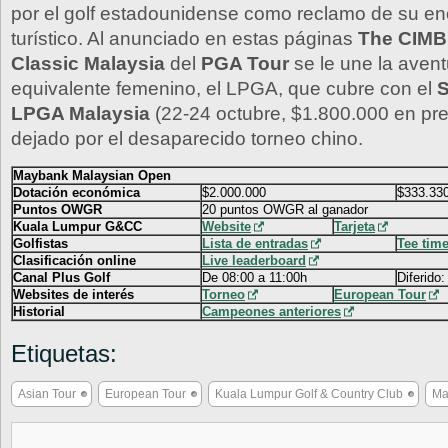
por el golf estadounidense como reclamo de su en
turístico. Al anunciado en estas páginas
The CIMB 
Classic Malaysia
del
PGA Tour
se le une la avent
equivalente femenino, el LPGA, que cubre con el
S
LPGA Malaysia
(22-24 octubre, $1.800.000 en pr
dejado por el desaparecido torneo chino.
Maybank Malaysian Open
Dotación económica
$2.000.000
$333.330
Puntos OWGR
20 puntos OWGR al ganador
Kuala Lumpur G&CC
Website
Tarjeta
Golfistas
Lista de entradas
Tee tim
Clasificación online
Live leaderboard
Canal Plus Golf
De 08:00 a 11:00h
Diferido
Websites de interés
Torneo
European Tour
Historial
Campeones anteriores
Etiquetas:
Asian Tour
European Tour
Kuala Lumpur Golf & Country Club
Ma