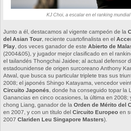
KJ Choi, a escalar en el ranking mundial
Junto a él, destacamos al vigente campeón de la
O
del Asian Tour
, reciente cuartofinalista en el
Acce
Play
, dos veces ganador de este
Abierto de Mala
(2004&05), y jugador mejor clasificado en el rankin
el tailandés Thongchai Jaidee; al actual defensor del
estadounidense de origen surcoreano Anthony Kang
Atwal, que busca su particular triplete tras sus triu
2008; el japonés Shingo Katayama, vencedor veint
Circuito Japonés
, donde ha conseguido topar la L
Ganancias en cinco ocasiones, la última en 2008; 
chong Liang, ganador de la
Orden de Mérito del C
en 2007, y con un título del
Circuito Europeo
en s
2007
Clariden Leu Singapore Masters
).