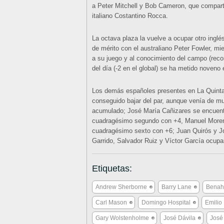
a Peter Mitchell y Bob Cameron, que comparten 
italiano Costantino Rocca.
La octava plaza la vuelve a ocupar otro inglés
de mérito con el australiano Peter Fowler, m
a su juego y al conocimiento del campo (reco
del día (-2 en el global) se ha metido noveno
Los demás españoles presentes en La Quinta 
conseguido bajar del par, aunque venía de mu
acumulado; José María Cañizares se encuentr
cuadragésimo segundo con +4, Manuel Moren
cuadragésimo sexto con +6; Juan Quirós y J
Garrido, Salvador Ruiz y Víctor García ocup
Etiquetas:
Andrew Sherborne
Barry Lane
Benaha
Carl Mason
Domingo Hospital
Emilio
Gary Wolstenholme
José Dávila
José