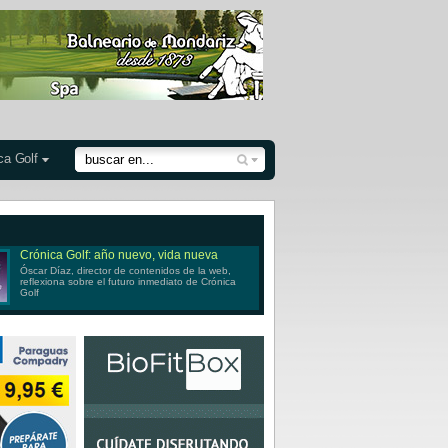
ca Golf
Crónica Golf: año nuevo, vida nueva
Óscar Díaz, director de contenidos de la web,
reflexiona sobre el futuro inmediato de Crónica
Golf