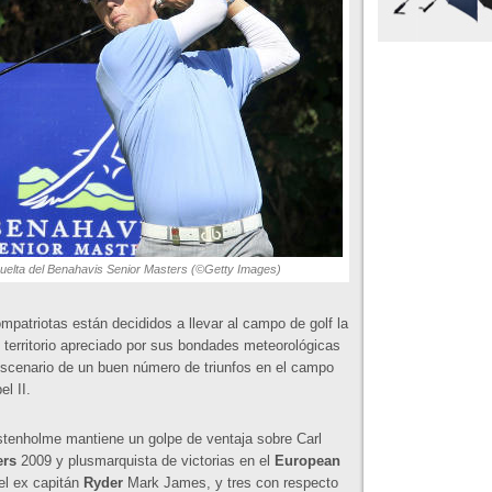
uelta del Benahavis Senior Masters (©Getty Images)
mpatriotas están decididos a llevar al campo de golf la
 territorio apreciado por sus bondades meteorológicas
 escenario de un buen número de triunfos en el campo
l II.
stenholme mantiene un golpe de ventaja sobre Carl
ers
2009 y plusmarquista de victorias en el
European
el ex capitán
Ryder
Mark James, y tres con respecto