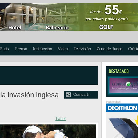
 Putts
Prensa
Instrucción
Video
Televisión
Zona de Juego
Cróni
a invasión inglesa
Compartir
Publicidad
Tweet