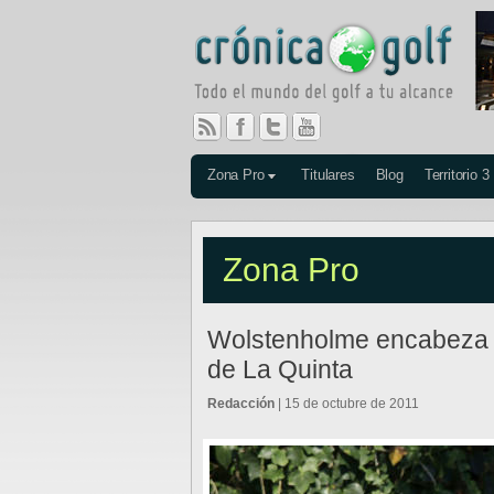
Zona Pro
Titulares
Blog
Territorio 3
Zona Pro
Wolstenholme encabeza l
de La Quinta
Redacción
| 15 de octubre de 2011