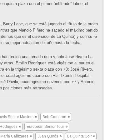
quinta plaza con el primer “infiltrado” latino, el
, Barry Lane, que se está jugando el título de la orden
ientras que Manolo Piñero ha sacado el máximo partido
rdemos que es el diseñador de La Quinta) y con su -5
 en su mejor actuación del año hasta la fecha.
han tenido una jornada dura y solo José Rivero ha
y atrás. Emilio Rodríguez está vigésimo al par en el
a en la trigésimo sexta plaza con +3; José Rivero,
o, cuadragésimo cuarto con +5: Txomin Hospital,
osé Dávila, cuadragésimo novenos con +7 y Antonio
an posiciones más retrasadas.
vís Senior Masters
Bob Cameron
 Rodríguez
European Senior Tour
 María Cañizares
Juan Quirós
La Quinta Golf