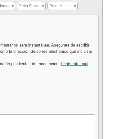
James
Peter Fowler
Peter Mitchell
comentarios será instantánea. Asegúrate de escribir
mo la dirección de correo electrónico que incluiste
uedarán pendientes de moderación.
Regístrate aquí
.