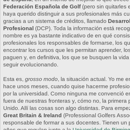
Federación Española de Golf
(pero sin quitarles 
haya querido distinguir a sus profesionales más cu
gracias a un sistema de créditos, llamado
Desarro
Profesional
(DCP). Toda la información está reco
nombre es ya bastante indicativo de en qué consis
profesionales los responsables de formarse, los q
encontrar los cursos que les permitan aprender, lo
paguen y, en definitiva, los que se busquen la vid
seguir evolucionando.
Esta es,
grosso modo
, la situación actual. Yo me e
hace unos meses, cuando quise hacerme profesion
por la universidad. Como ninguna me convenció e
fuera de nuestras fronteras y, cómo no, la primera
Unido. Allí las cosas son algo distintas. Para empe
Great Britain & Ireland
(Professional Golfers Assoc
responsable de formar a sus docentes. Tienen un 
años que regulan junto a la
Universidad de Birmi