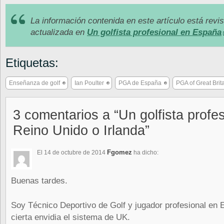
La información contenida en este artículo está revi
actualizada en
Un golfista profesional en España
Etiquetas:
Enseñanza de golf
Ian Poulter
PGA de España
PGA of Great Brita
3 comentarios a “Un golfista profe
Reino Unido o Irlanda”
Fgomez
El 14 de octubre de 2014
ha dicho:
Buenas tardes.
Soy Técnico Deportivo de Golf y jugador profesional en
cierta envidia el sistema de UK.