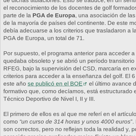
de dichas titulaciones. Esto se traduce, en un senti
el reconocimiento de los docentes de golf formad
parte de la
PGA de Europa
, una asociación de las
de la mayoría de países del continente. De este m
debía adecuarse a los criterios que trasladaron a
PGA de Europa, un total de 71.
Por supuesto, el programa anterior para acceder a
quedaba obsoleto y se abrió un período transitorio 
RFEG, bajo la supervisión del CSD, marcaría en ex
criterios para acceder a la enseñanza del golf. El 6
este año
se publicó en el BOE
el último avance 
formativo que, como decíamos, está estructurado en
Técnico Deportivo de Nivel I, II y III.
El primero de ellos es al que me referí en el artíc
como
“un curso de 314 horas y unos 4000 euros
”.
son correctos, pero no reflejan toda la realidad y, p