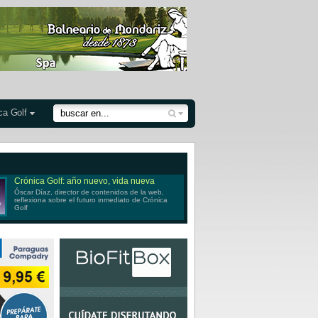
ca Golf
Crónica Golf: año nuevo, vida nueva
Óscar Díaz, director de contenidos de la web,
reflexiona sobre el futuro inmediato de Crónica
Golf