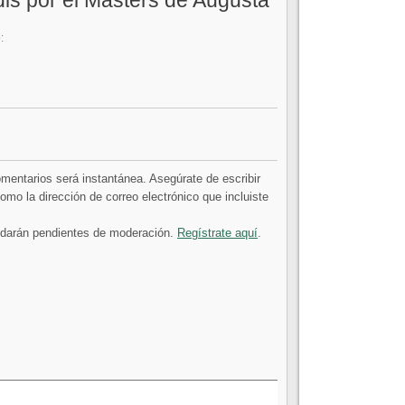
dis por el Masters de Augusta”
:
comentarios será instantánea. Asegúrate de escribir
mo la dirección de correo electrónico que incluiste
uedarán pendientes de moderación.
Regístrate aquí
.