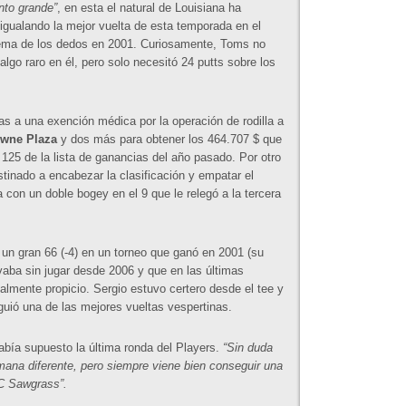
nto grande”
, en esta el natural de Louisiana ha
 igualando la mejor vuelta de esta temporada en el
yema de los dedos en 2001. Curiosamente, Toms no
lgo raro en él, pero solo necesitó 24 putts sobre los
as a una exención médica por la operación de rodilla a
wne Plaza
y dos más para obtener los 464.707 $ que
l 125 de la lista de ganancias del año pasado. Por otro
stinado a encabezar la clasificación y empatar el
a con un doble bogey en el 9 que le relegó a la tercera
un gran 66 (-4) en un torneo que ganó en 2001 (su
evaba sin jugar desde 2006 y que en las últimas
almente propicio. Sergio estuvo certero desde el tee y
guió una de las mejores vueltas vespertinas.
bía supuesto la última ronda del Players.
“Sin duda
ana diferente, pero siempre viene bien conseguir una
PC Sawgrass”.