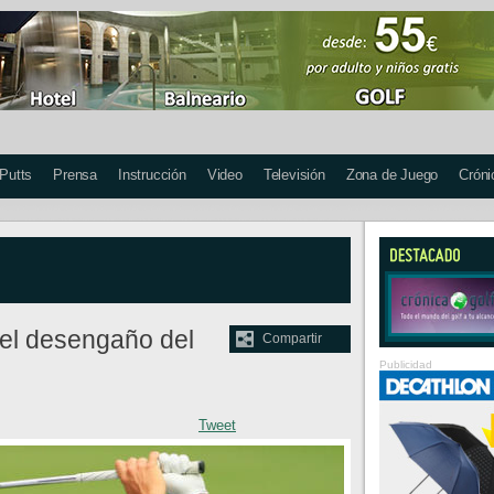
 Putts
Prensa
Instrucción
Video
Televisión
Zona de Juego
Cróni
 el desengaño del
Compartir
Publicidad
Tweet