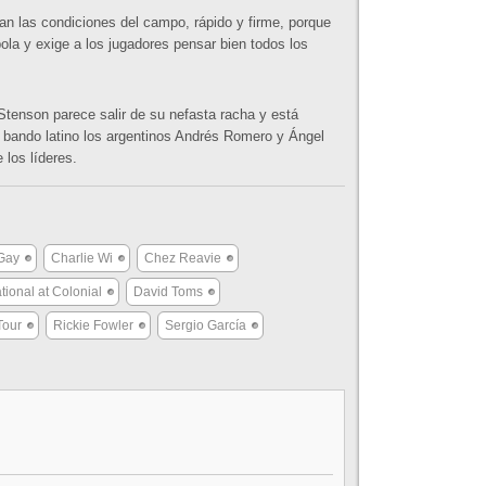
an las condiciones del campo, rápido y firme, porque
bola y exige a los jugadores pensar bien todos los
Stenson parece salir de su nefasta racha y está
 bando latino los argentinos Andrés Romero y Ángel
los líderes.
Gay
Charlie Wi
Chez Reavie
tional at Colonial
David Toms
Tour
Rickie Fowler
Sergio García