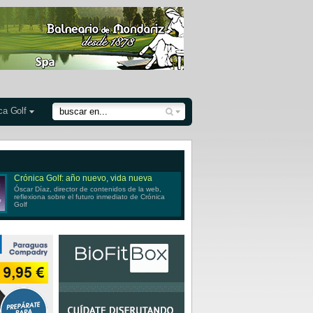
ca Golf
Crónica Golf: año nuevo, vida nueva
Óscar Díaz, director de contenidos de la web,
reflexiona sobre el futuro inmediato de Crónica
Golf