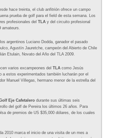
de hace treinta, el club anfitrión ofrece un campo
ena prueba de golf para el field de esta semana. Los
res profesionales del
TLA
y del circuito profesional
9 amateurs.
s los argentinos Luciano Dodda, ganador el pasado
lco, Agustín Jauretche, campeón del Abierto de Chile
ulián Etulain, Novato del Año del TLA 2009.
arecen varios excampeones del
TLA
como Jesús
 a estos experimentados también lucharán por el
dor Manuel Villegas, hermano menor de la estrella del
Golf Eje Cafetalero
durante sus últimas seis
rollo del golf de Pereira los últimos 26 años. Para
olsa de premios de US $35,000 dólares, de los cuales
da 2010 marca el inicio de una visita de un mes a