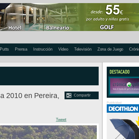
 Putts
Prensa
Instrucción
Video
Televisión
Zona de Juego
Cróni
a 2010 en Pereira,
Compartir
Publicidad
Tweet