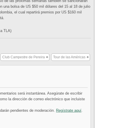
urso de las próximas semanas también se sancionarán
on una bolsa de US $50 mil dólares del 15 al 18 de julio
olombia, el cual repartirá premios por US $160 mil
tá.
sa TLA)
Club Campestre de Pereira
Tour de las Américas
comentarios será instantánea. Asegúrate de escribir
mo la dirección de correo electrónico que incluiste
uedarán pendientes de moderación.
Regístrate aquí
.