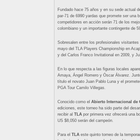
Fundado hace 75 años y en su sede actual des
par-71 de 6990 yardas que promete ser una bu
competidores en acción serán 71 de los mejo
colombiano y un importante contingente de 5
Sobresalen entre los profesionales visitante
mayo del TLA Players Championship en Acapu
y del Carlos Franco Invitational en 2009, y J
En lo que respecta a las figuras locales ap
Amaya, Ángel Romero y Óscar Álvarez. Junto
título el novato Juan Pablo Luna y el promete
PGA Tour Camilo Villegas.
Conocido como el
Abierto Internacional de 
ediciones, este torneo ha sido parte del desar
recibir al
TLA
por primera vez ofrecerá una b
US $8,050 serán del campeón.
Para el
TLA
este quinto torneo de la tempora