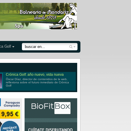
ca Golf
Crónica Golf: año nuevo, vida nueva
Óscar Díaz, director de contenidos de la web,
reflexiona sobre el futuro inmediato de Crónica
Golf