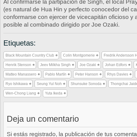
Al confirmarse la partipación de Singh, el local P
(es natural de Hua Hin y perfecto conocedor del c
conformarse con ejercer de vicecapitán oficioso y 
posible al combinado dirigido por Joe Ozaki.
Etiquetas:
Black Mountain Country Club
Colin Montgomerie
Fredrik Andersson 
Henrik Stenson
Jeev Milkha Singh
Joe Ozaki
Johan Edfors
Matteo Manassero
Pablo Martín
Peter Hanson
Rhys Davies
Ryo Ishikawa
Seung Yul Noh
Shunsuke Sonoda
Thongchai Jaid
Wen-Chong Liang
Yuta Ikeda
Deja un comentario
Si estás registrado, la publicación de tus comenta