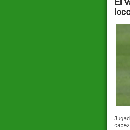
El 
loc
Jugado
cabeza