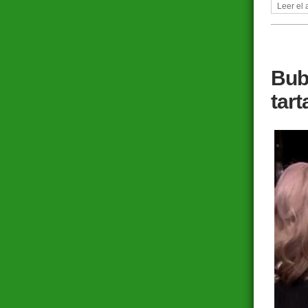
Leer el 
Bub
tart