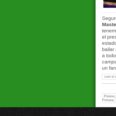
Segur
Maste
tenem
el pr
estad
bailar
a todo
camp
un fan
Leer el 
Página 
Primera