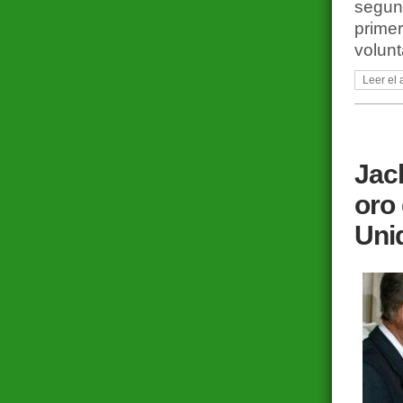
segund
primer
volunt
Leer el 
Jack
oro
Uni