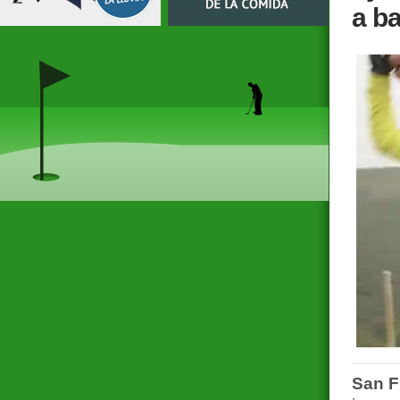
a b
San F