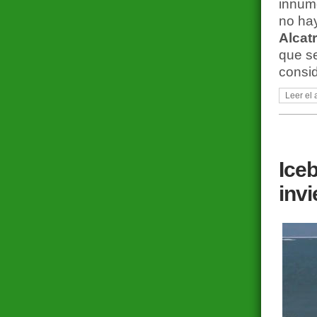
innume
no hay
Alcat
que s
consi
Leer el 
Ice
invi