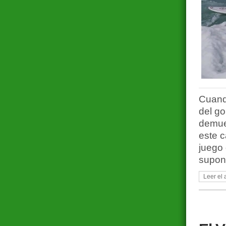
Cuand
del go
demue
este 
juego
supon
Leer el 