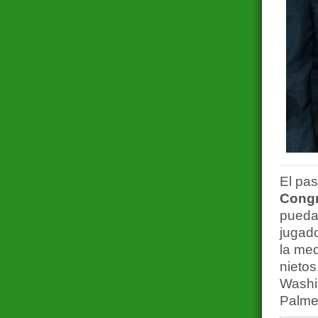
El pas
Congr
pueda 
jugado
la med
nieto
Washi
Palmer