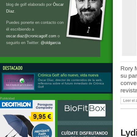
blog de golf elaborado por
Óscar
Díaz
.
Puedes ponerte en contacto con
él escribiendo a
oscar.diaz@cronicagolf.com
o
seguirlo en Twitter:
@oldgarcia
Rory M
su pa
Crónica Golf: año nuevo, vida nueva
Óscar Díaz, director de contenidos de la web,
conver
reflexiona sobre el futuro inmediato de Crónica
Golf
revist
Publicidad
Leer el 
Lyd