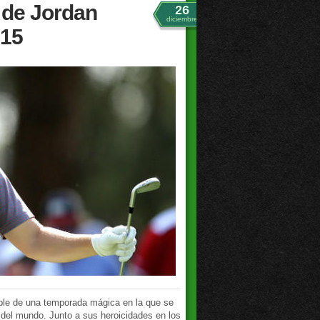
 de Jordan
26
diciembre
015
tible de una temporada mágica en la que se
del mundo. Junto a sus heroicidades en los