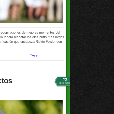
 recopilaciones de mejores momentos del
our para rescatar los diez putts más largos
asificación que encabeza Rickie Fowler con
Tweet
ctos
23
diciembre