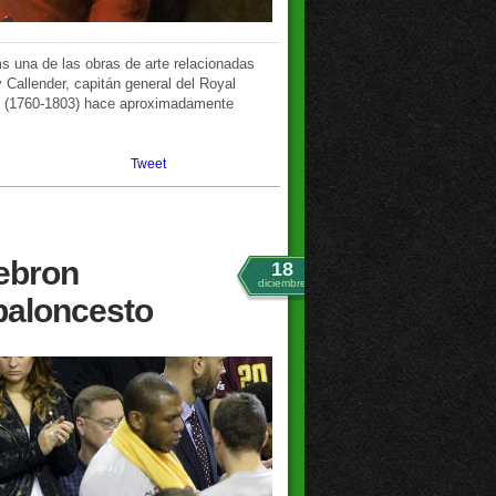
 una de las obras de arte relacionadas
 Callender, capitán general del Royal
tt (1760-1803) hace aproximadamente
Tweet
Lebron
18
diciembre
baloncesto