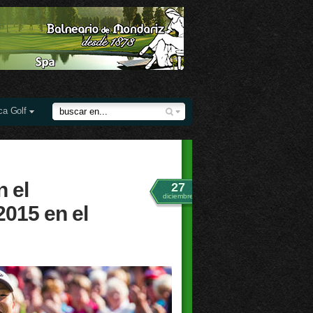
ca Golf
n el
27
diciembre
2015 en el