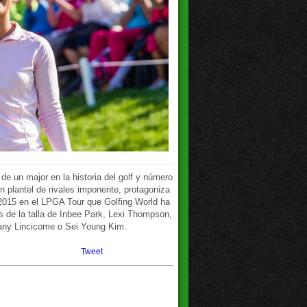
e un major en la historia del golf y número
 plantel de rivales imponente, protagoniza
2015 en el LPGA Tour que Golfing World ha
tas de la talla de Inbee Park, Lexi Thompson,
any Lincicome o Sei Young Kim.
Tweet