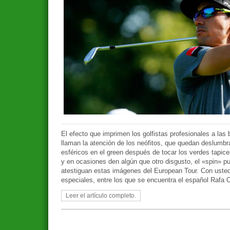
El efecto que imprimen los golfistas profesionales a las
llaman la atención de los neófitos, que quedan deslumbra
esféricos en el green después de tocar los verdes tapice
y en ocasiones den algún que otro disgusto, el «spin» pu
atestiguan estas imágenes del European Tour. Con usted
especiales, entre los que se encuentra el español Rafa C
Leer el artículo completo.