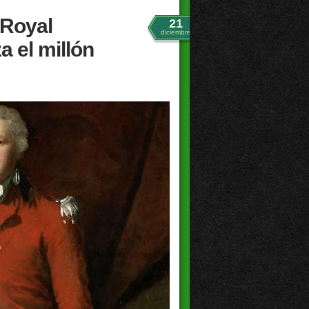
l Royal
21
diciembre
a el millón