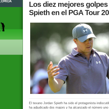
Los diez mejores golpes
Spieth en el PGA Tour 2
El texano Jordan Spieth ha sido el protagonista indiscu
ha adjudicado dos majors y ha alcanzado el número uno 