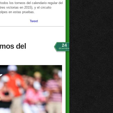
todos los torneos del calendario regular del
es victorias en 2015), y el circuito
golpes en estas pruebas.
Tweet
emos del
24
diciembre