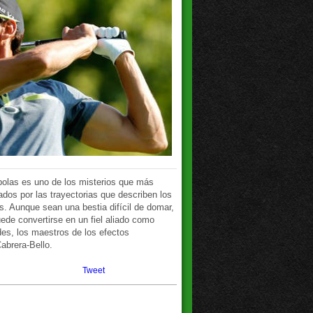
 bolas es uno de los misterios que más
dos por las trayectorias que describen los
s. Aunque sean una bestia difícil de domar,
ede convertirse en un fiel aliado como
es, los maestros de los efectos
abrera-Bello.
Tweet