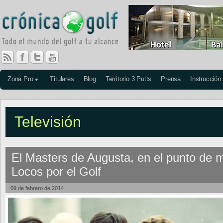
Zona Pro
Titulares
Blog
Territorio 3 Putts
Prensa
Instrucción
Televisión
El Masters de Augusta, en el punto de m
Locos por el Golf
09 de febrero de 2014