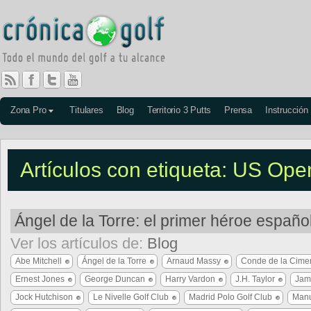
Zona Pro
Titulares
Blog
Territorio 3 Putts
Prensa
Instrucción
Artículos con etiqueta: US Op
Ángel de la Torre: el primer héroe españo
Ver los artículos de:
Blog
Abe Mitchell
Ángel de la Torre
Arnaud Massy
Conde de la Cime
Ernest Jones
George Duncan
Harry Vardon
J.H. Taylor
Jam
Jock Hutchison
Le Nivelle Golf Club
Madrid Polo Golf Club
Manu