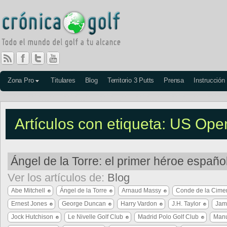
Zona Pro
Titulares
Blog
Territorio 3 Putts
Prensa
Instrucción
Artículos con etiqueta: US Op
Ángel de la Torre: el primer héroe españo
Ver los artículos de:
Blog
Abe Mitchell
Ángel de la Torre
Arnaud Massy
Conde de la Cime
Ernest Jones
George Duncan
Harry Vardon
J.H. Taylor
Jam
Jock Hutchison
Le Nivelle Golf Club
Madrid Polo Golf Club
Manu