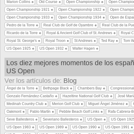
Marion Collins
Old Course
Open Championship
Open Champio
Open Championship 1921
Open Championship 1922
Open Champio
Open Championship 1933
Open Championship 1934
Open de Espa
Pedro de la Torre
Real Club de Golf de Oyambre
Real Club de la Pue
Ricardo de la Torre
Royal & Ancient Golf Club of St. Andrews
Royal C
Royal St. George's
Royal Troon
St Andrews
Ted Ray
Tom W
US Open 1925
US Open 1932
Walter Hagen
Los diez mejores momentos de los españ
US Open
Ver los artículos de:
Blog
Ángel de la Torre
Bethpage Black
Chambers Bay
Congressional
Gonzalo Fernández-Castaño
Hazeltine National Golf Club
José Marí
Medinah Country Club
Merion Golf Club
Miguel Ángel Jiménez
Oakmont
Pablo Martín
Pebble Beach Golf Links
Rafa Cabrera-B
Seve Ballesteros
Severiano Ballesteros
US Open
US Open 192
US Open 1983
US Open 1989
US Open 1990
US Open 1991