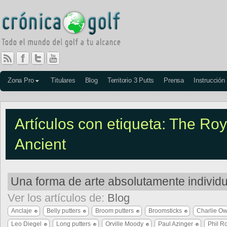
Zona Pro
Titulares
Blog
Territorio 3 Putts
Prensa
Instrucción
Artículos con etiqueta: The Roy
Ancient
Una forma de arte absolutamente individu
Ver los artículos de:
Blog
Anclaje
Belly putters
Broom putters
Broomsticks
Charlie O
Leo Diegel
Long putters
Orville Moody
Paul Azinger
Phil R