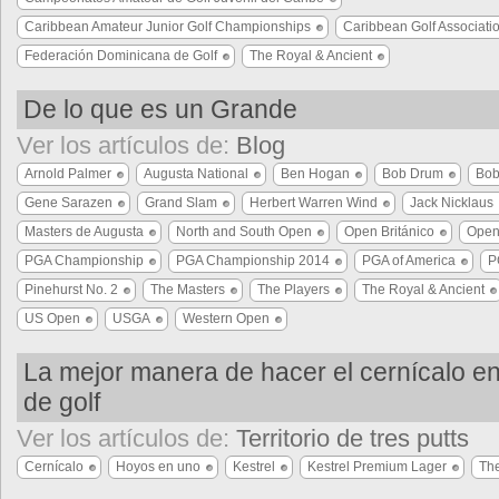
Caribbean Amateur Junior Golf Championships
Caribbean Golf Associati
Federación Dominicana de Golf
The Royal & Ancient
De lo que es un Grande
Ver los artículos de:
Blog
Arnold Palmer
Augusta National
Ben Hogan
Bob Drum
Bob
Gene Sarazen
Grand Slam
Herbert Warren Wind
Jack Nicklaus
Masters de Augusta
North and South Open
Open Británico
Open
PGA Championship
PGA Championship 2014
PGA of America
P
Pinehurst No. 2
The Masters
The Players
The Royal & Ancient
US Open
USGA
Western Open
La mejor manera de hacer el cernícalo 
de golf
Ver los artículos de:
Territorio de tres putts
Cernícalo
Hoyos en uno
Kestrel
Kestrel Premium Lager
The