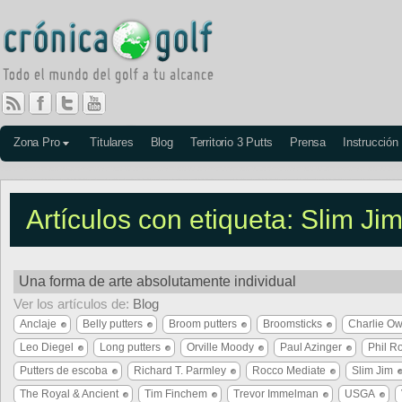
Zona Pro
Titulares
Blog
Territorio 3 Putts
Prensa
Instrucción
Artículos con etiqueta: Slim Ji
Una forma de arte absolutamente individual
Ver los artículos de:
Blog
Anclaje
Belly putters
Broom putters
Broomsticks
Charlie O
Leo Diegel
Long putters
Orville Moody
Paul Azinger
Phil R
Putters de escoba
Richard T. Parmley
Rocco Mediate
Slim Jim
The Royal & Ancient
Tim Finchem
Trevor Immelman
USGA