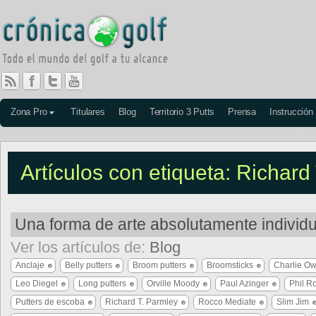
Zona Pro
Titulares
Blog
Territorio 3 Putts
Prensa
Instrucción
Artículos con etiqueta: Richard
Una forma de arte absolutamente individu
Ver los artículos de:
Blog
Anclaje
Belly putters
Broom putters
Broomsticks
Charlie O
Leo Diegel
Long putters
Orville Moody
Paul Azinger
Phil R
Putters de escoba
Richard T. Parmley
Rocco Mediate
Slim Jim