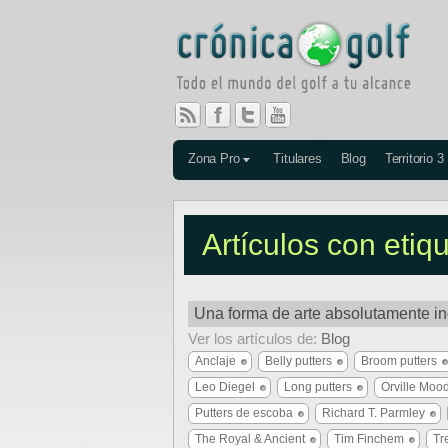
Zona Pro
Titulares
Blog
Territorio 3
Artículos con etiq
Una forma de arte absolutamente in
Ver los artículos de:
Blog
Anclaje
Belly putters
Broom putters
Leo Diegel
Long putters
Orville Moo
Putters de escoba
Richard T. Parmley
The Royal & Ancient
Tim Finchem
Tr