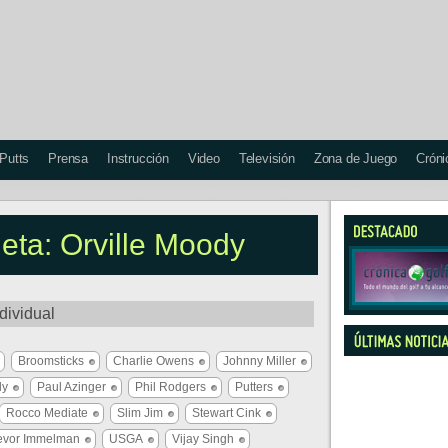
 Putts
Prensa
Instrucción
Video
Televisión
Zona de Juego
Cróni
ueta: Orville Moody
dividual
Broomsticks
Charlie Owens
Johnny Miller
dy
Paul Azinger
Phil Rodgers
Putters
Rocco Mediate
Slim Jim
Stewart Cink
evor Immelman
USGA
Vijay Singh