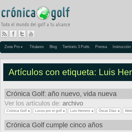
Zona Pro
Titulares
Blog
Territorio 3 Putts
Prensa
Instrucción
Artículos con etiqueta: Luis He
Crónica Golf: año nuevo, vida nueva
Ver los artículos de:
archivo
Crónica Golf
Locos por el golf
Luis Herrero
Óscar Díaz
Web
Crónica Golf cumple cinco años