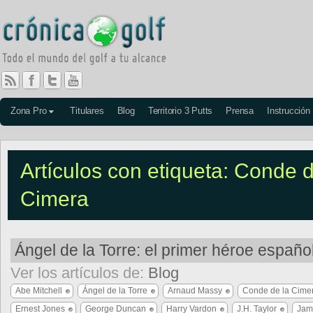
Zona Pro
Titulares
Blog
Territorio 3 Putts
Prensa
Instrucción
Artículos con etiqueta: Conde d
Cimera
Ángel de la Torre: el primer héroe españo
Ver los artículos de:
Blog
Abe Mitchell
Ángel de la Torre
Arnaud Massy
Conde de la Cime
Ernest Jones
George Duncan
Harry Vardon
J.H. Taylor
Jam