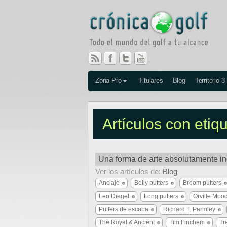
Zona Pro
Titulares
Blog
Territorio 3
Artículos con etiq
Una forma de arte absolutamente in
Ver los artículos de:
Blog
Anclaje
Belly putters
Broom putters
Leo Diegel
Long putters
Orville Moo
Putters de escoba
Richard T. Parmley
The Royal & Ancient
Tim Finchem
Tr