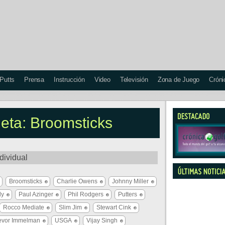
 Putts
Prensa
Instrucción
Video
Televisión
Zona de Juego
Cróni
ueta: Broomsticks
dividual
Broomsticks
Charlie Owens
Johnny Miller
dy
Paul Azinger
Phil Rodgers
Putters
Rocco Mediate
Slim Jim
Stewart Cink
evor Immelman
USGA
Vijay Singh