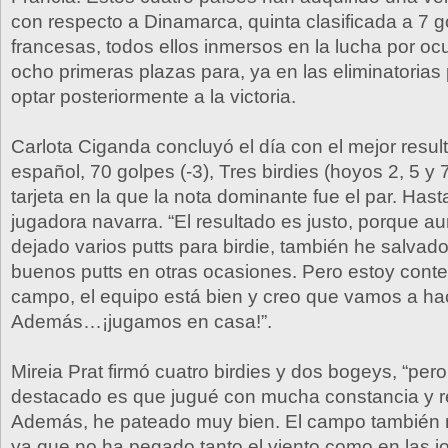
con respecto a Dinamarca, quinta clasificada a 7 g
francesas, todos ellos inmersos en la lucha por oc
ocho primeras plazas para, ya en las eliminatorias po
optar posteriormente a la victoria.
Carlota Ciganda concluyó el día con el mejor resul
español, 70 golpes (-3), Tres birdies (hoyos 2, 5 y 
tarjeta en la que la nota dominante fue el par. Hast
jugadora navarra. “El resultado es justo, porque 
dejado varios putts para birdie, también he salvado
buenos putts en otras ocasiones. Pero estoy conte
campo, el equipo está bien y creo que vamos a ha
Además…¡jugamos en casa!”.
Mireia Prat firmó cuatro birdies y dos bogeys, “per
destacado es que jugué con mucha constancia y r
Además, he pateado muy bien. El campo también 
ya que no ha pegado tanto el viento como en las j